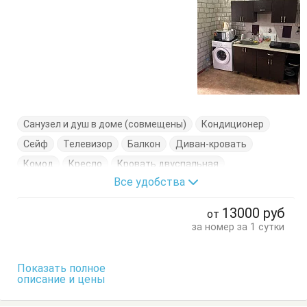
Санузел и душ в доме (совмещены)
Кондиционер
Сейф
Телевизор
Балкон
Диван-кровать
Комод
Кресло
Кровать двуспальная
Все удобства
Кровать односпальная
Шкаф
13000
руб
от
за номер за 1 сутки
Показать полное
описание и цены