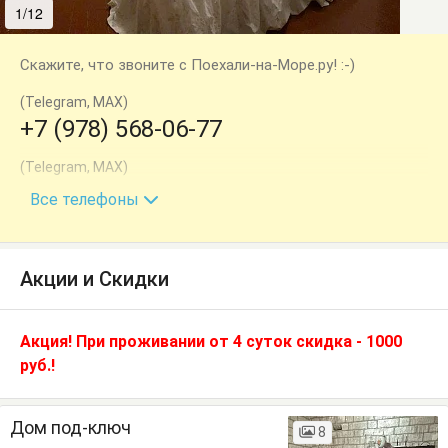
1/12
2/12
Скажите, что звоните с Поехали-на-Море.ру! :-)
(Telegram, MAX)
+7 (978) 568-06-77
(Telegram, MAX)
+7 (978) 755-07-11
Все телефоны
Акции и Скидки
Акция! При проживании от 4 суток скидка - 1000
руб.!
Дом под-ключ
8