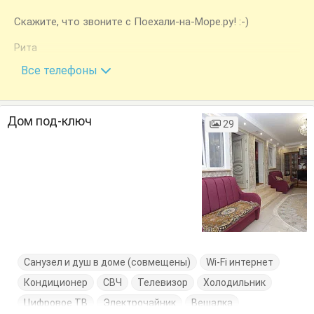
Скажите, что звоните с Поехали-на-Море.ру! :-)
Рита
+7 (918) 309-63-82
Все телефоны
Дом под-ключ
29
Санузел и душ в доме (совмещены)
Wi-Fi интернет
Кондиционер
СВЧ
Телевизор
Холодильник
Цифровое ТВ
Электрочайник
Вешалка