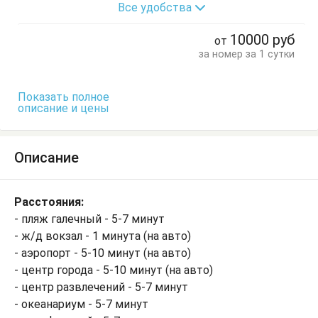
Все удобства
Диван-кровать
Комод
Кровать двуспальная
Кровать односпальная
Кухонный стол
10000
руб
от
Обеденный стол
Посуда
Стол
Стулья
за номер за 1 сутки
Тумбочки
Шкаф
Показать полное
описание и цены
Описание
Расстояния:
- пляж галечный - 5-7 минут
- ж/д вокзал - 1 минута (на авто)
- аэропорт - 5-10 минут (на авто)
- центр города - 5-10 минут (на авто)
- центр развлечений - 5-7 минут
- океанариум - 5-7 минут