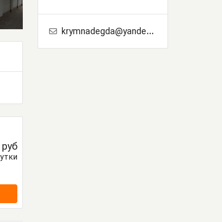
krymnadegda@yandex.ru
0
руб
сутки