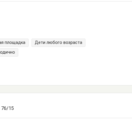
ая площадка
Дети любого возраста
годично
 76/15