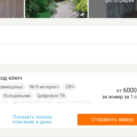
фотографии
под-ключ
(совмещены)
Wi-Fi интернет
СВЧ
600
от
Холодильник
Цифровое ТВ
за номер за 1 
лка
Детская кроватка
Диван-кровать
Кровати двуспальные
Показать полное
Отправить заявку
описание и цены
Кухонный стол
Обеденный стол
уалетный столик
Тумбочки
Шкаф