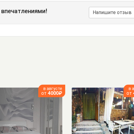
 впечатлениями!
Напишите отзыв
в августе
в 
от
4000₽
от