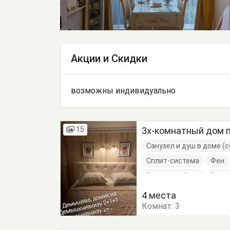
Акции и Скидки
возможны индивидуально
15
3х-комнатный дом 
Санузел и душ в доме 
Сплит-система
Фен
Электрочайник
Веша
Журнальный столик
4 места
Комнат:
Кровати односпальные
3
Стулья
Терраса
Т