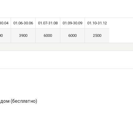
30.04
01.06-30.06
01.07-31.08
01.09-30.09
01.10-31.12
00
3900
6000
6000
2500
ядом (бесплатно)