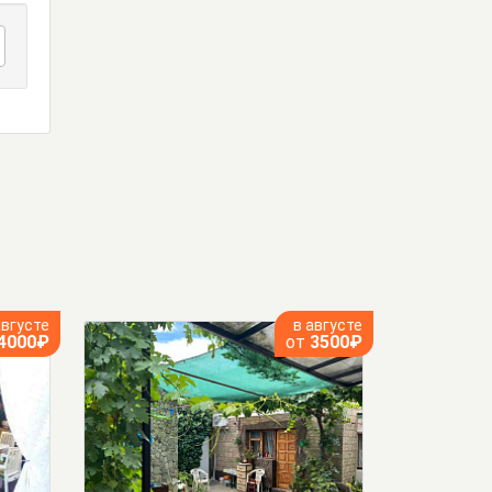
августе
в августе
4000₽
от
3500₽