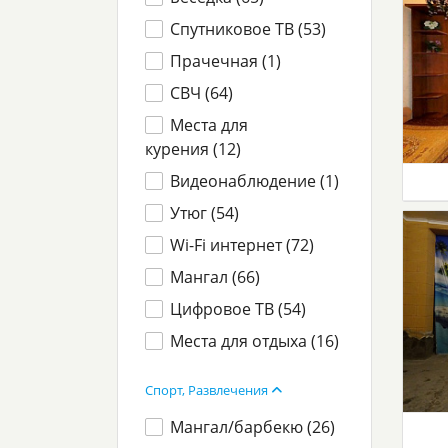
Спутниковое ТВ (
53
)
Прачечная (
1
)
СВЧ (
64
)
Места для
курения (
12
)
Видеонаблюдение (
1
)
Утюг (
54
)
Wi-Fi интернет (
72
)
Мангал (
66
)
Цифровое ТВ (
54
)
Места для отдыха (
16
)
Спорт, Развлечения
Мангал/барбекю (
26
)