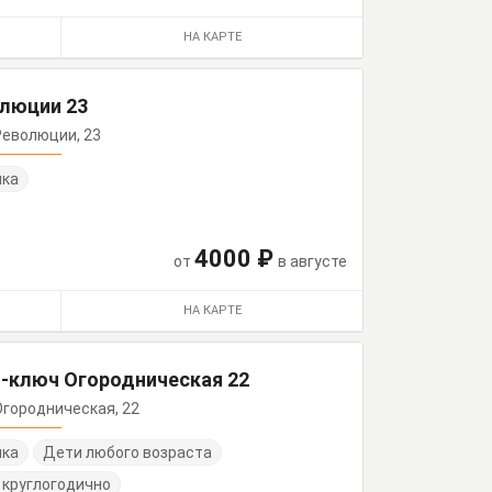
НА КАРТЕ
олюции 23
 Революции, 23
нка
4000 ₽
от
в августе
НА КАРТЕ
-ключ Огородническая 22
 Огородническая, 22
нка
Дети любого возраста
 круглогодично