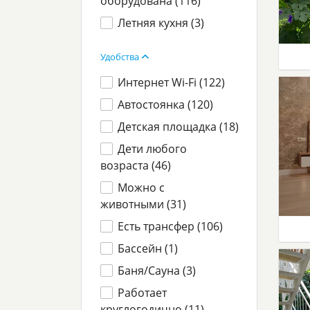
оборудована (
116
)
Летняя кухня (
3
)
Удобства
Интернет Wi-Fi (
122
)
Автостоянка (
120
)
Детская площадка (
18
)
Дети любого
возраста (
46
)
Можно с
животными (
31
)
Есть трансфер (
106
)
Бассейн (
1
)
Баня/Сауна (
3
)
Работает
круглогодично (
11
)