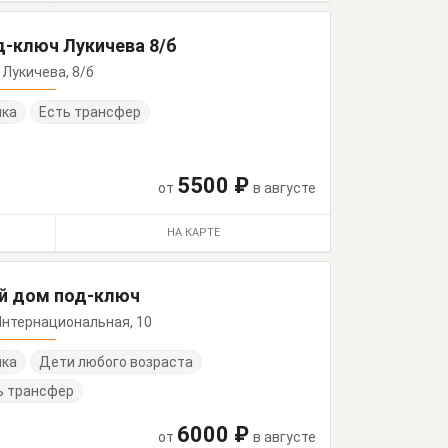
-ключ Лукичева 8/б
. Лукичева, 8/б
нка
Есть трансфер
5500 ₽
от
в августе
НА КАРТЕ
ый дом под-ключ
. Интернациональная, 10
нка
Дети любого возраста
ь трансфер
6000 ₽
от
в августе