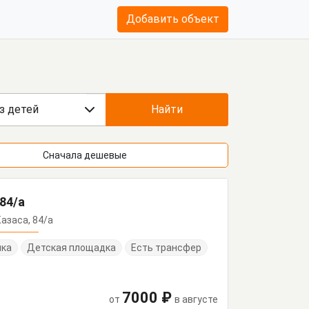
Добавить объект
з детей
Найти
Сначала дешевые
84/а
Казаса, 84/а
нка
Детская площадка
Есть трансфер
7000 ₽
от
в августе