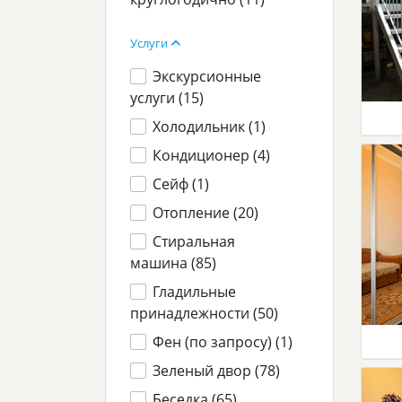
Услуги
Экскурсионные
услуги (
15
)
Холодильник (
1
)
Кондиционер (
4
)
Сейф (
1
)
Отопление (
20
)
Стиральная
машина (
85
)
Гладильные
принадлежности (
50
)
Фен (по запросу) (
1
)
Зеленый двор (
78
)
Беседка (
65
)