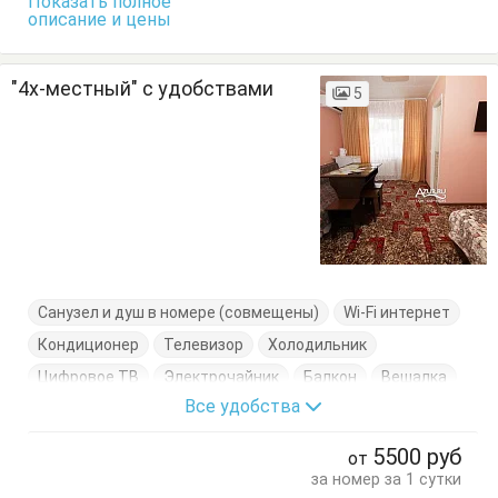
Показать полное
описание и цены
"4х-местный" с удобствами
5
Санузел и душ в номере (совмещены)
Wi-Fi интернет
Кондиционер
Телевизор
Холодильник
Цифровое ТВ
Электрочайник
Балкон
Вешалка
Все удобства
Диван-кровать
Кровать двуспальная
Кровать односпальная
Стол
Тумбочки
Шкаф
5500
руб
от
за номер за 1 сутки