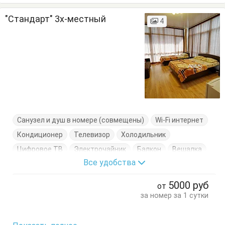
"Стандарт" 3х-местный
4
Санузел и душ в номере (совмещены)
Wi-Fi интернет
Кондиционер
Телевизор
Холодильник
Цифровое ТВ
Электрочайник
Балкон
Вешалка
Все удобства
Журнальный столик
Кресло-кровать
Кровати односпальные
Кровать двуспальная
5000
руб
от
Тумбочки
Шкаф
за номер за 1 сутки