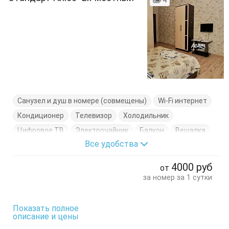
4
Санузел и душ в номере (совмещены)
Wi-Fi интернет
Кондиционер
Телевизор
Холодильник
Цифровое ТВ
Электрочайник
Балкон
Вешалка
Все удобства
Журнальный столик
Кресло-кровать
Кровать двуспальная
Тумбочки
Шкаф
4000
руб
от
за номер за 1 сутки
Показать полное
описание и цены