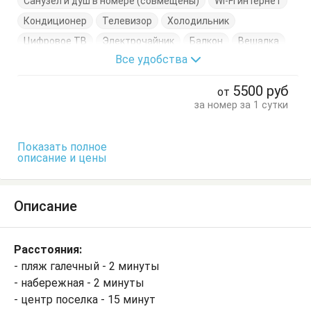
Санузел и душ в номере (совмещены)
Wi-Fi интернет
Кондиционер
Телевизор
Холодильник
Цифровое ТВ
Электрочайник
Балкон
Вешалка
Все удобства
Диван-кровать
Кровать двуспальная
Стол
Тумбочки
Шкаф
5500
руб
от
за номер за 1 сутки
Показать полное
описание и цены
Описание
Расстояния:
- пляж галечный - 2 минуты
- набережная - 2 минуты
- центр поселка - 15 минут