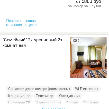
5800
руб
от
Тумбочки
Шкаф
за номер за 1 сутки
Показать полное
описание и цены
"Семейный" 2х-уровневый 2х-
7
комнатный
Санузел и душ в номере (совмещены)
Wi-Fi интернет
Кондиционер
Телевизор
Холодильник
Цифровое ТВ
Электрочайник
Балкон
Вешалка