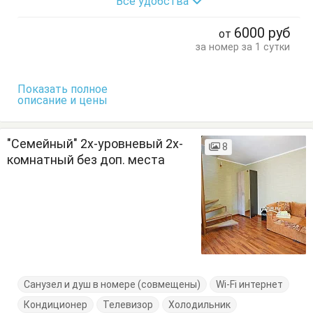
Все удобства
Журнальный столик
Кресло
Кресло-кровать
Кровать двуспальная
Кровать односпальная
6000
руб
от
Тумбочки
Шкаф
за номер за 1 сутки
Показать полное
описание и цены
"Семейный" 2х-уровневый 2х-
8
комнатный без доп. места
Санузел и душ в номере (совмещены)
Wi-Fi интернет
Кондиционер
Телевизор
Холодильник