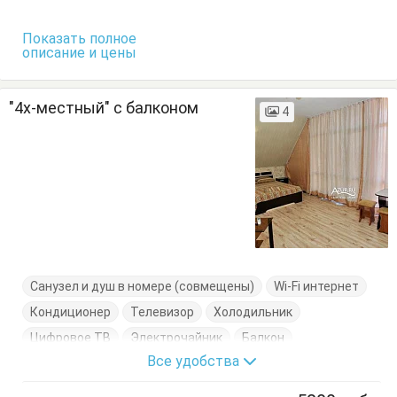
Показать полное
описание и цены
"4х-местный" с балконом
4
Санузел и душ в номере (совмещены)
Wi-Fi интернет
Кондиционер
Телевизор
Холодильник
Цифровое ТВ
Электрочайник
Балкон
Все удобства
Диван-кровать
Журнальный столик
Кровать двуспальная
Кровать односпальная