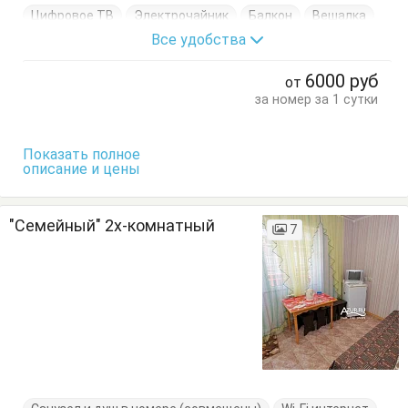
Цифровое ТВ
Электрочайник
Балкон
Вешалка
Все удобства
Диван-кровать
Журнальный столик
Кровать двуспальная
Тумбочки
Шкаф
6000
руб
от
за номер за 1 сутки
Показать полное
описание и цены
"Семейный" 2х-комнатный
7