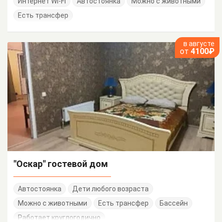
Интернет Wi-Fi
Автостоянка
Можно с животными
Есть трансфер
в августе
от
4100₽
"Оскар" гостевой дом
Автостоянка
Дети любого возраста
Можно с животными
Есть трансфер
Бассейн
Работает круглогодично