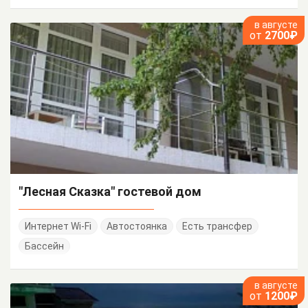
в августе
от
2700₽
"Лесная Сказка" гостевой дом
Интернет Wi-Fi
Автостоянка
Есть трансфер
Бассейн
в августе
от
1200₽