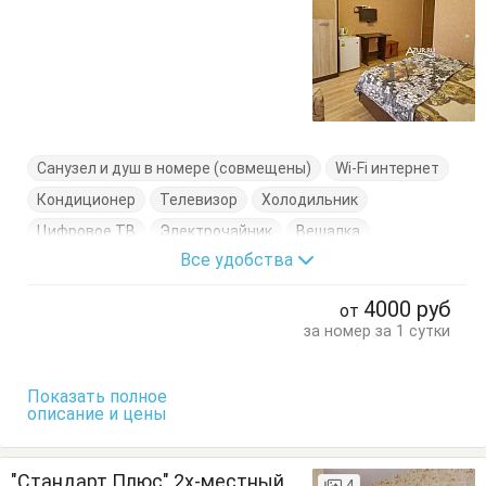
Санузел и душ в номере (совмещены)
Wi-Fi интернет
Кондиционер
Телевизор
Холодильник
Цифровое ТВ
Электрочайник
Вешалка
Все удобства
Журнальный столик
Кресло-кровать
Кровать двуспальная
Тумбочки
Шкаф
4000
руб
от
за номер за 1 сутки
Показать полное
описание и цены
"Стандарт Плюс" 2х-местный