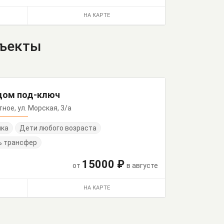
НА КАРТЕ
бъекты
 дом под-ключ
тное, ул. Морская, 3/а
нка
Дети любого возраста
ь трансфер
15000 ₽
от
в августе
НА КАРТЕ