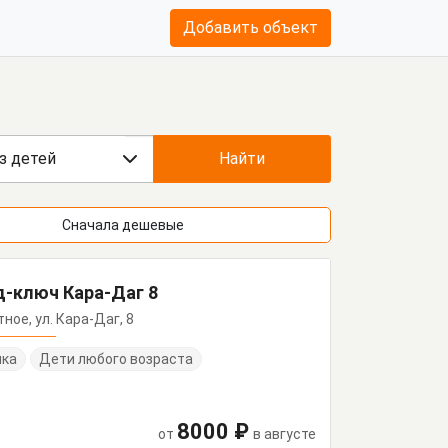
Добавить объект
з детей
Найти
Сначала дешевые
-ключ Кара-Даг 8
тное, ул. Кара-Даг, 8
нка
Дети любого возраста
8000 ₽
от
в августе