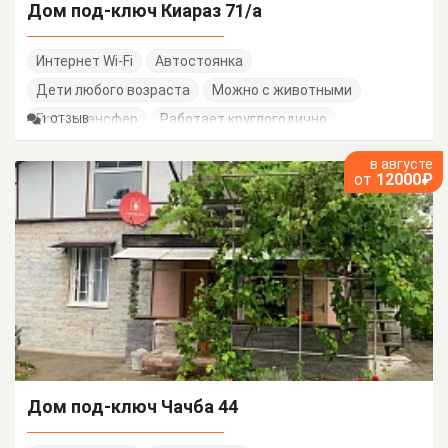
Дом под-ключ Киараз 71/а
Интернет Wi-Fi
Автостоянка
Дети любого возраста
Можно с животными
Есть трансфер
Работает круглогодично
1 ОТЗЫВ
в августе
от
12000₽
Дом под-ключ Чачба 44