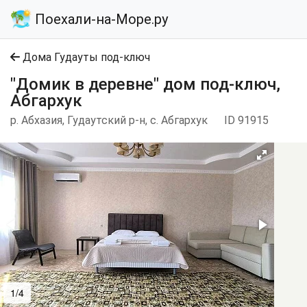
Поехали-на-Море.ру
Дома Гудауты под-ключ
"Домик в деревне" дом под-ключ,
Абгархук
р. Абхазия, Гудаутский р-н, с. Абгархук
ID 91915
1/4
2/4