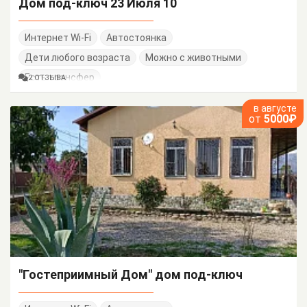
Дом под-ключ 23 Июля 10
Интернет Wi-Fi
Автостоянка
Дети любого возраста
Можно с животными
Есть трансфер
2 ОТЗЫВА
в августе
от
5000₽
"Гостеприимный Дом" дом под-ключ