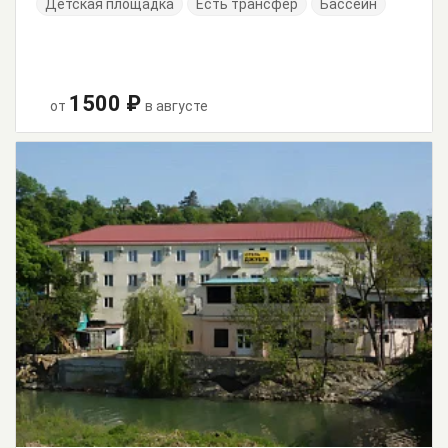
Детская площадка
Есть трансфер
Бассейн
1500 ₽
от
в августе