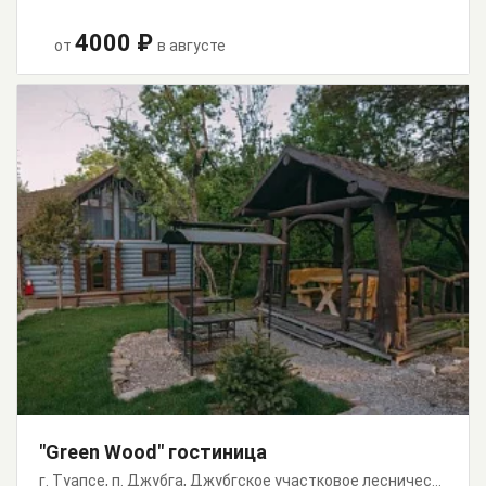
4000 ₽
от
в августе
"Green Wood" гостиница
г. Туапсе, п. Джубга, Джубгское участковое лесничество Лермонтовское, 147/а