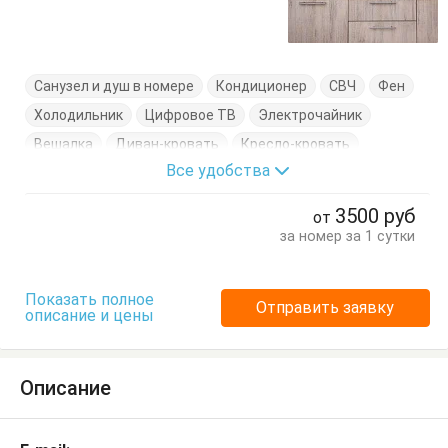
Санузел и душ в номере
Кондиционер
СВЧ
Фен
Холодильник
Цифровое ТВ
Электрочайник
Вешалка
Диван-кровать
Кресло-кровать
Все удобства
Посуда
Стол
Стулья
Шкаф
3500
руб
от
за номер за 1 сутки
Показать полное
Отправить заявку
описание и цены
Описание