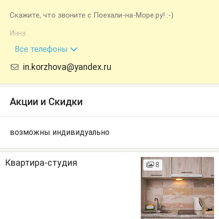
Скажите, что звоните с Поехали-на-Море.ру! :-)
Инна
+7 (988) 414-78-32
Все телефоны
in.korzhova@yandex.ru
Акции и Скидки
возможны индивидуально
Квартира-студия
8