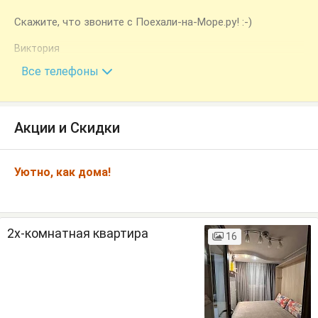
Скажите, что звоните с Поехали-на-Море.ру! :-)
Виктория
+7 (918) 003-75-25
Все телефоны
Акции и Скидки
Уютно, как дома!
2х-комнатная квартира
16