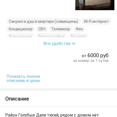
Санузел и душ в квартире (совмещены)
Wi-Fi интернет
Кондиционер
СВЧ
Телевизор
Фен
Холодильник
Электрочайник
Вешалка
Все удобства
Диван-кровать
Комод
Кровать двуспальная
Кухонный стол
Обеденный стол
Письменный стол
6000
руб
от
Посуда
Стулья
Тумбочки
Шкаф
за номер за 1 сутки
Показать полное
описание и цены
Описание
Район Голубые Дали тихий, рядом с домом нет