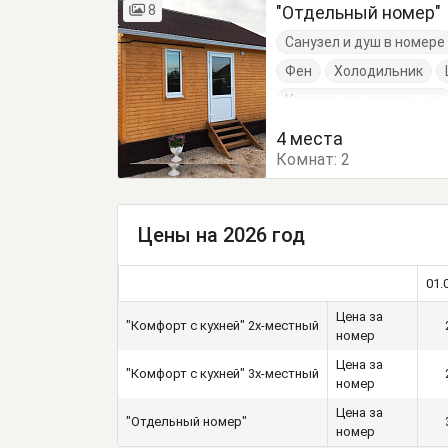
8
"Отдельный номер"
Санузел и душ в номере
Фен
Холодильник
Кровати односпальные
Обеденный стол
Пос
4 места
Комнат:
Шкаф
2
Цены на 2026 год
01.
Цена за
"Комфорт с кухней" 2х-местный
номер
Цена за
"Комфорт с кухней" 3х-местный
номер
Цена за
"Отдельный номер"
номер