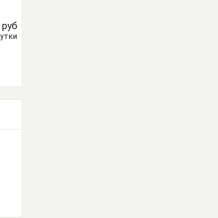
0
руб
сутки