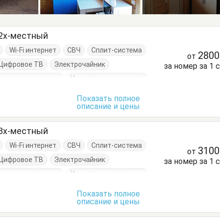
 2х-местный
Wi-Fi интернет
СВЧ
Сплит-система
280
от
Цифровое ТВ
Электрочайник
за номер за 1 
ати односпальные
Кровать двуспальная
нный стол
Посуда
Стол
Стулья
Показать полное
описание и цены
Шкаф
 3х-местный
Wi-Fi интернет
СВЧ
Сплит-система
310
от
Цифровое ТВ
Электрочайник
за номер за 1 
ати односпальные
Кровать двуспальная
нный стол
Посуда
Стол
Стулья
Показать полное
описание и цены
Шкаф