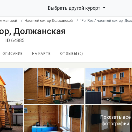
Выбрать другой курорт
олжанской
Частный сектор Должанской
"For Rest" частный сектор, До
тор, Должанская
ID 64885
ОПИСАНИЕ
НА КАРТЕ
ОТЗЫВЫ (
0
)
Показать все
фотографии