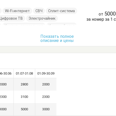
Wi-Fi интернет
СВЧ
Сплит-система
500
от
Цифровое ТВ
Электрочайник
за номер за 1 
Кровать двуспальная
Кухонный стол
уда
Стол
Стулья
Терраса
Тумбочки
Показать полное
описание и цены
06-30.06
01.07-31.08
01.09-30.09
2000
2800
2000
2300
3100
2300
3000
5000
3000