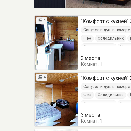
4
"Комфорт с кухней"
Санузел и душ в номере
Фен
Холодильник
Диван-кровать
Кров
Кухонный стол
Обеде
2 места
Комнат:
Терраса
1
Тумбочки
4
"Комфорт с кухней"
Санузел и душ в номере
Фен
Холодильник
Диван-кровать
Кров
Кухонный стол
Обеде
3 места
Комнат:
Терраса
1
Тумбочки