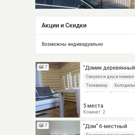
Акции и Скидки
Возможны индивидуально
7
"Домик деревянный
Санузел и душ в номере
Телевизор
Холодиль
Веранда
Вешалка
Кровати односпальные
5 места
Комнат:
Обеденный стол
2
Пос
7
"Дом" 6-местный