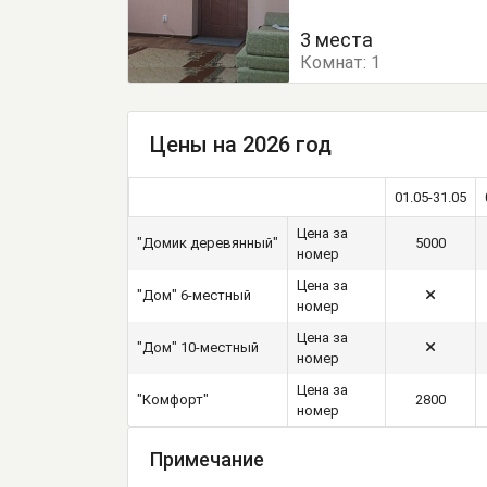
Кровать односпальная
3 места
Комнат:
Посуда
1
Тумбочки
Цены на 2026 год
01.05-31.05
Цена за
"Домик деревянный"
5000
номер
Цена за
"Дом" 6-местный
номер
Цена за
"Дом" 10-местный
номер
Цена за
"Комфорт"
2800
номер
Примечание