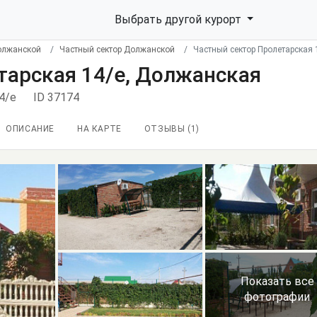
Выбрать другой курорт
олжанской
Частный сектор Должанской
Частный сектор Пролетарская 
тарская 14/е, Должанская
14/е
ID 37174
ОПИСАНИЕ
НА КАРТЕ
ОТЗЫВЫ (
1
)
Показать все
фотографии