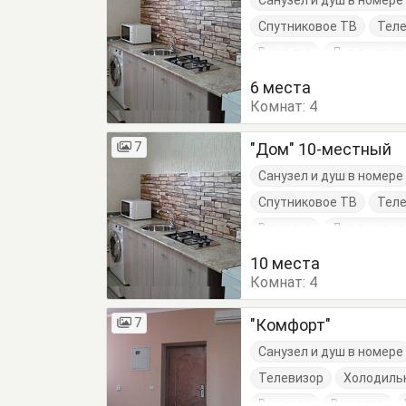
Санузел и душ в номере
Спутниковое ТВ
Тел
Вешалка
Диван-кров
Кровать двуспальная
6 места
Комнат:
Стол
Стулья
4
Тумб
7
"Дом" 10-местный
Санузел и душ в номере
Спутниковое ТВ
Тел
Вешалка
Диван-кров
Кровать двуспальная
10 места
Комнат:
Стол
Стулья
4
Тумб
7
"Комфорт"
Санузел и душ в номере
Телевизор
Холодиль
Веранда
Вешалка