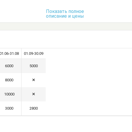
Кухонный стол
Обеденный стол
Показать полное
описание и цены
Шкаф
01.06-31.08
01.09-30.09
6000
5000
8000
10000
3000
2800