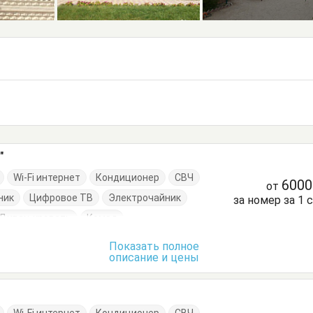
"
Wi-Fi интернет
Кондиционер
СВЧ
600
от
ник
Цифровое ТВ
Электрочайник
за номер за 1 
Диван-кровать
Комод
Кровать двуспальная
Кухонный стол
Показать полное
описание и цены
уда
Стол
Стулья
Тумбочки