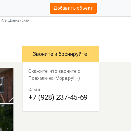
Добавить объект
14/е, Должанская
Звоните и бронируйте!
Скажите, что звоните с
Поехали-на-Море.ру! :-)
Ольга
+7 (928) 237-45-69