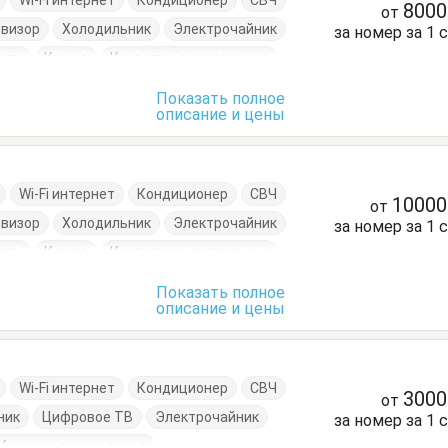
Wi-Fi интернет
Кондиционер
СВЧ
800
от
евизор
Холодильник
Электрочайник
за номер за 1 
ать
Комод
Кровати односпальные
Кухонный стол
Обеденный стол
Посуда
Показать полное
описание и цены
очки
Wi-Fi интернет
Кондиционер
СВЧ
1000
от
евизор
Холодильник
Электрочайник
за номер за 1 
ать
Комод
Кровати односпальные
Кухонный стол
Обеденный стол
Посуда
Показать полное
описание и цены
очки
Wi-Fi интернет
Кондиционер
СВЧ
300
от
ник
Цифровое ТВ
Электрочайник
за номер за 1 
Кровать двуспальная