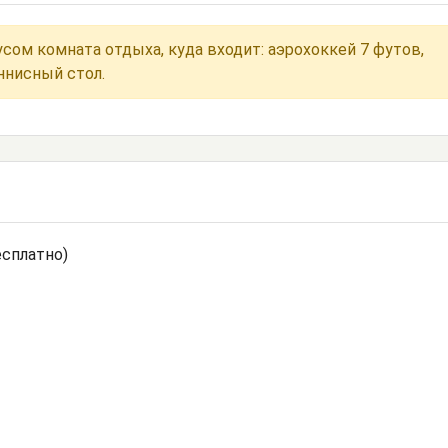
сом комната отдыха, куда входит: аэрохоккей 7 футов,
ннисный стол.
есплатно)