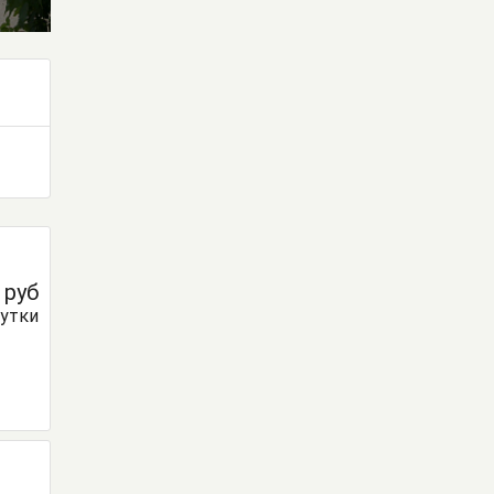
0
руб
сутки