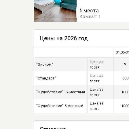
5 места
Комнат:
1
Цены на 2026 год
01.05-3
Цена за
"Эконом"
гостя
Цена за
"Стандарт"
600
гостя
Цена за
"С удобствами" 3х-местный
100
гостя
Цена за
"С удобствами" 5-местный
100
гостя