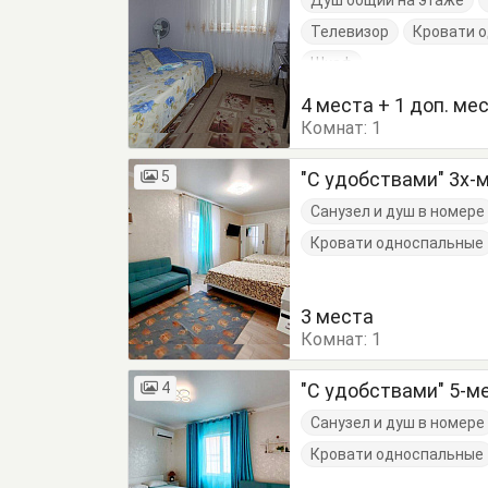
Душ общий на этаже
Телевизор
Кровати 
Шкаф
4 места + 1 доп. ме
Комнат:
1
5
"С удобствами" 3х-
Санузел и душ в номере
Кровати односпальные
3 места
Комнат:
1
4
"С удобствами" 5-м
Санузел и душ в номере
Кровати односпальные