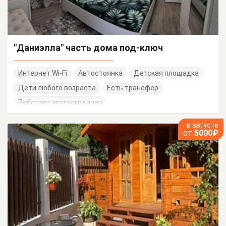
"Даниэлла" часть дома под-ключ
Интернет Wi-Fi
Автостоянка
Детская площадка
Дети любого возраста
Есть трансфер
Работает круглогодично
в августе
от
5000₽