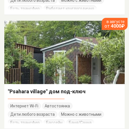
Дети любого возраста
Можно с животными
Есть трансфер
Работает круглогодично
в августе
от
4000₽
"Psahara village" дом под-ключ
Интернет Wi-Fi
Автостоянка
Дети любого возраста
Можно с животными
Есть трансфер
Бассейн
Баня/Сауна