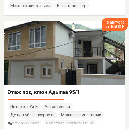
Можно с животными
Есть трансфер
в августе
от
8500₽
Этаж под-ключ Адыгаа 95/1
Интернет Wi-Fi
Автостоянка
Дети любого возраста
Можно с животными
Есть трансфер
Работает круглогодично
1 ОТЗЫВ