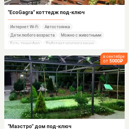
"EcoGagra" коттедж под-ключ
Интернет Wi-Fi
Автостоянка
Дети любого возраста
Можно с животными
Есть трансфер
Работает круглогодично
в сентябре
от
5000₽
"Маэстро" дом под-ключ