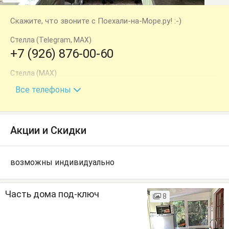
Скажите, что звоните с Поехали-на-Море.ру! :-)
Стелла (Telegram, MAX)
+7 (926) 876-00-60
Стелла (MAX)
+7 (940) 714-05-72
Все телефоны
Акции и Скидки
возможны индивидуально
Часть дома под-ключ
8