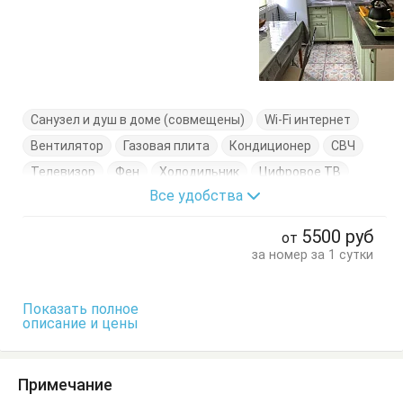
Санузел и душ в доме (совмещены)
Wi-Fi интернет
Вентилятор
Газовая плита
Кондиционер
СВЧ
Телевизор
Фен
Холодильник
Цифровое ТВ
Все удобства
Электрочайник
Вешалка
Гардеробная
Диван-кровать
Комод
Кровать двуспальная
5500
руб
от
Кухонный стол
Обеденный стол
Посуда
за номер за 1 сутки
Раскладная кровать
Стол
Стулья
Тумбочки
Показать полное
описание и цены
Примечание