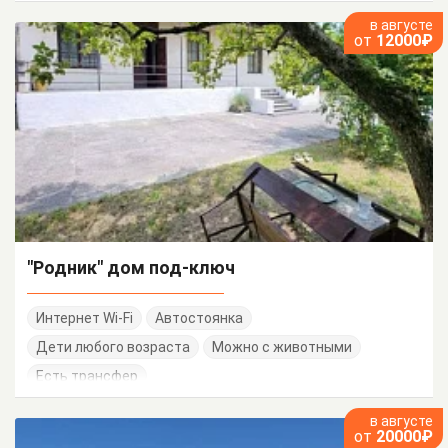
в августе
от
12000₽
"Родник" дом под-ключ
Интернет Wi-Fi
Автостоянка
Дети любого возраста
Можно с животными
Есть трансфер
в августе
от
20000₽