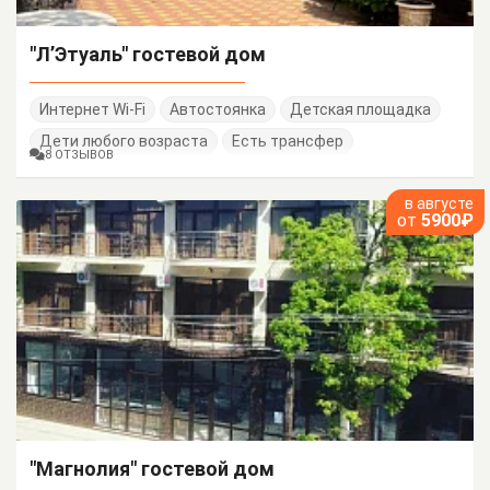
"Л’Этуаль" гостевой дом
Интернет Wi-Fi
Автостоянка
Детская площадка
Дети любого возраста
Есть трансфер
8 ОТЗЫВОВ
в августе
от
5900₽
"Магнолия" гостевой дом