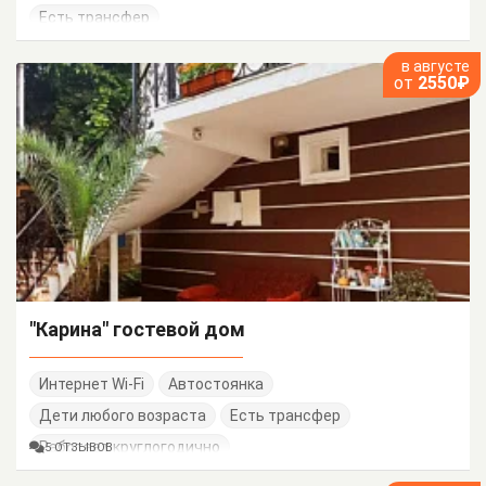
Есть трансфер
в августе
от
2550₽
"Карина" гостевой дом
Интернет Wi-Fi
Автостоянка
Дети любого возраста
Есть трансфер
Работает круглогодично
5 ОТЗЫВОВ