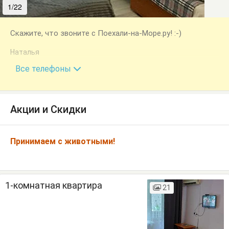
1/22
2/22
Скажите, что звоните с Поехали-на-Море.ру! :-)
Наталья
+7 (918) 497-81-96
Все телефоны
Акции и Скидки
Принимаем с животными!
1-комнатная квартира
21