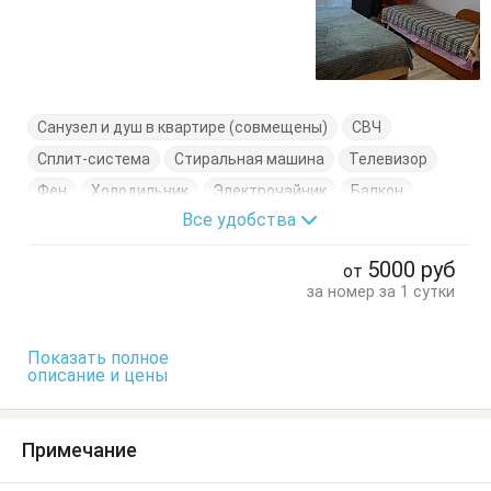
Санузел и душ в квартире (совмещены)
СВЧ
Сплит-система
Стиральная машина
Телевизор
Фен
Холодильник
Электрочайник
Балкон
Все удобства
Журнальный столик
Комод
Кресло-кровать
Кровать двуспальная
Посуда
Стол
Стулья
5000
руб
от
Шкаф
за номер за 1 сутки
Показать полное
описание и цены
Примечание