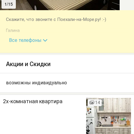
1/15
2/15
Скажите, что звоните с Поехали-на-Море.ру! :-)
Галина
+7 (918) 454-18-23
Все телефоны
Акции и Скидки
возможны индивидуально
2х-комнатная квартира
14