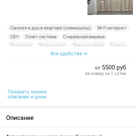
Санузел и душ в квартире (совмещены)
Wi-Fi интернет
СВЧ
Сплит-система
Стиральная машина
Телевизор
Холодильник
Электрочайник
Балкон
Все удобства
Диван-кровать
Журнальный столик
Кресло-кровать
Кровать двуспальная
5500
руб
от
Кухонный стол
Посуда
Стол
Стулья
за номер за 1 сутки
Тумбочки
Шкаф
Показать полное
описание и цены
Описание