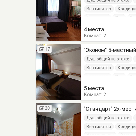
Душ общий на этаже
Вентилятор
Кондици
Телевизор
Фен
Хо
Кровати односпальные
4 места
Комнат:
Тумбочки
2
Шкаф
17
"Эконом" 5-местны
Душ общий на этаже
Вентилятор
Кондици
Телевизор
Фен
Хо
Кровати односпальные
5 места
Комнат:
Тумбочки
2
Шкаф
20
"Стандарт" 2х-мес
Душ общий на этаже
Вентилятор
Кондици
Холодильник
Электр