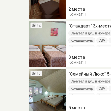
Посуда
Тумбочки
2 места
Комнат:
1
12
"Стандарт" 3х-мес
Санузел и душ в номере
Кондиционер
СВЧ
Холодильник
Электр
Посуда
Тумбочки
3 места
Комнат:
1
15
"Семейный Люкс" 5
Санузел и душ в номере
Кондиционер
СВЧ
Холодильник
Электр
Кровати односпальные
5 места
Туалетный столик
Т