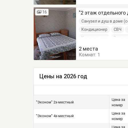
16
"2 этаж отдельного
Санузел и душ в доме 
Кондиционер
СВЧ
Холодильник
Электр
Комод
Кровати одно
2 места
Комнат:
Посуда
1
Стол
Туал
Цены на 2026 год
Цена за
"Эконом" 2х-местный
номер
Цена за
"Эконом" 4х-местный
номер
Цена за