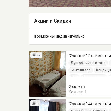
Акции и Скидки
возможны индивидуально
12
"Эконом" 2х-местн
Душ общий на этаже
Вентилятор
Кондици
Фен
Холодильник
Посуда
Стулья
Ту
2 места
Комнат:
1
8
"Эконом" 4х-местн