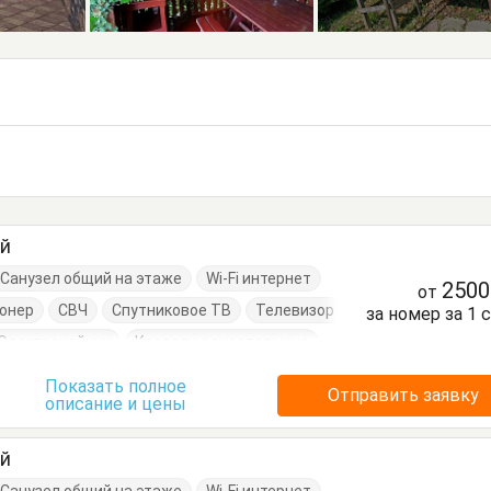
ый
Санузел общий на этаже
Wi-Fi интернет
250
от
онер
СВЧ
Спутниковое ТВ
Телевизор
за номер за 1 
Электрочайник
Кровати односпальные
мбочки
Шкаф
Показать полное
Отправить заявку
описание и цены
ый