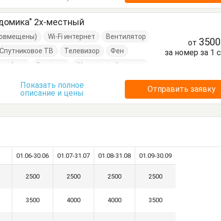
 домика" 2х-местный
(совмещены)
Wi-Fi интернет
Вентилятор
350
от
Спутниковое ТВ
Телевизор
Фен
за номер за 1 
очайник
Вешалка
Журнальный столик
спальные
Кухонный стол
Обеденный стол
Показать полное
Отправить заявку
описание и цены
етный столик
Тумбочки
Шкаф
01.06-30.06
01.07-31.07
01.08-31.08
01.09-30.09
2500
2500
2500
2500
3500
4000
4000
3500