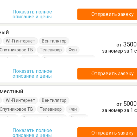
Шкаф
Показать полное
Отправить заявку
описание и цены
тный
Wi-Fi интернет
Вентилятор
350
от
Спутниковое ТВ
Телевизор
Фен
за номер за 1 
очайник
Балкон
Кровати односпальные
Шкаф
Показать полное
Отправить заявку
описание и цены
-местный
Wi-Fi интернет
Вентилятор
500
от
Спутниковое ТВ
Телевизор
Фен
за номер за 1 
очайник
Журнальный столик
Кресло
Посуда
Пуфик
Стол
Стулья
Показать полное
Отправить заявку
описание и цены
умбочки
Шкаф