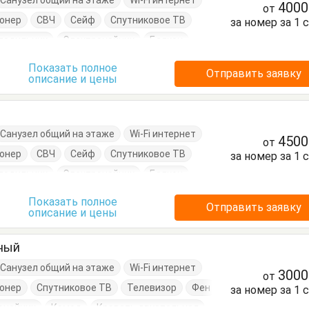
Санузел общий на этаже
Wi-Fi интернет
400
от
онер
СВЧ
Сейф
Спутниковое ТВ
за номер за 1 
лодильник
Электрочайник
Балкон
Кровать двуспальная
Посуда
Стол
Показать полное
Отправить заявку
описание и цены
й
Санузел общий на этаже
Wi-Fi интернет
450
от
онер
СВЧ
Сейф
Спутниковое ТВ
за номер за 1 
лодильник
Электрочайник
Балкон
Кровать двуспальная
Посуда
Стол
Показать полное
Отправить заявку
описание и цены
тный
Санузел общий на этаже
Wi-Fi интернет
300
от
онер
Спутниковое ТВ
Телевизор
Фен
за номер за 1 
очайник
Комод
Кровать двуспальная