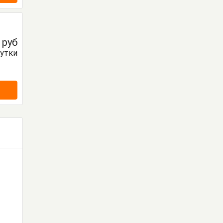
0
руб
сутки