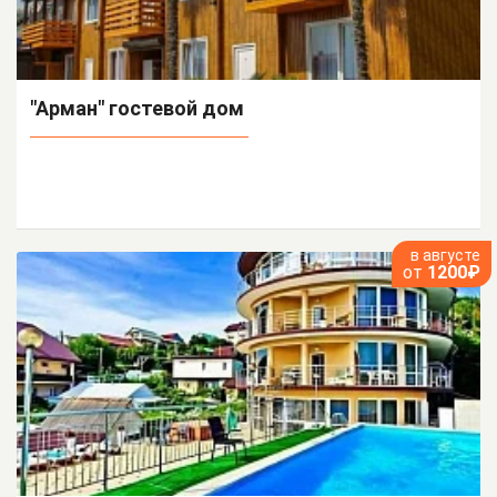
"Арман" гостевой дом
в августе
от
1200₽