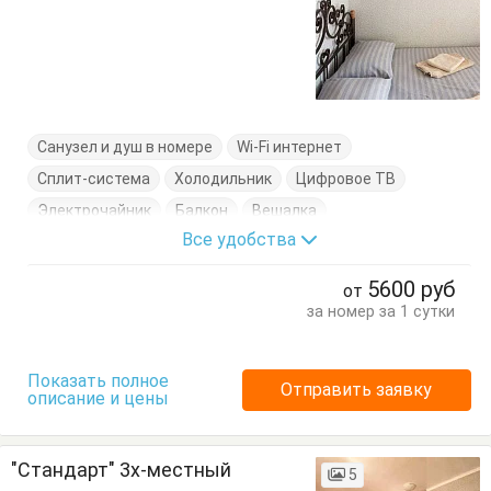
Санузел и душ в номере
Wi-Fi интернет
Сплит-система
Холодильник
Цифровое ТВ
Электрочайник
Балкон
Вешалка
Все удобства
Кровать двуспальная
Посуда
Стол
Стулья
Тумбочки
Шкаф
5600
руб
от
за номер за 1 сутки
Показать полное
Отправить заявку
описание и цены
"Стандарт" 3х-местный
5