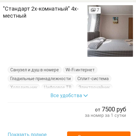
"Стандарт 2х-комнатный" 4х-
7
местный
Санузел и душ в номере
Wi-Fi интернет
Гладильные принадлежности
Сплит-система
Холодильник
Цифровое ТВ
Электрочайник
Все удобства
Вешалка
Комод
Кровати односпальные
Кровать двуспальная
Посуда
Тумбочки
Шкаф
7500
руб
от
за номер за 1 сутки
Показать полное