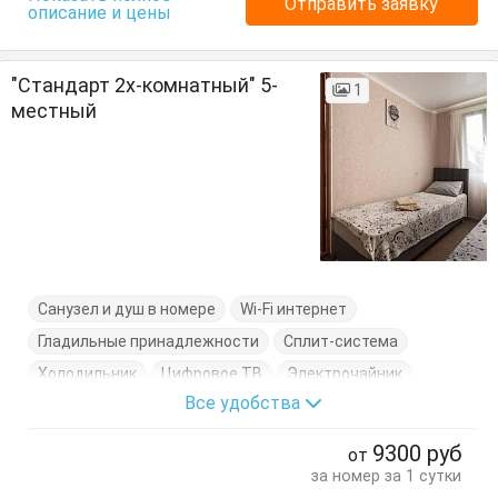
Отправить заявку
описание и цены
"Стандарт 2х-комнатный" 5-
1
местный
Санузел и душ в номере
Wi-Fi интернет
Гладильные принадлежности
Сплит-система
Холодильник
Цифровое ТВ
Электрочайник
Все удобства
Вешалка
Комод
Кровати односпальные
Кровать двуспальная
Посуда
Тумбочки
Шкаф
9300
руб
от
за номер за 1 сутки