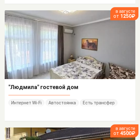
в августе
от
1250₽
"Людмила" гостевой дом
Интернет Wi-Fi
Автостоянка
Есть трансфер
в августе
от
4500₽