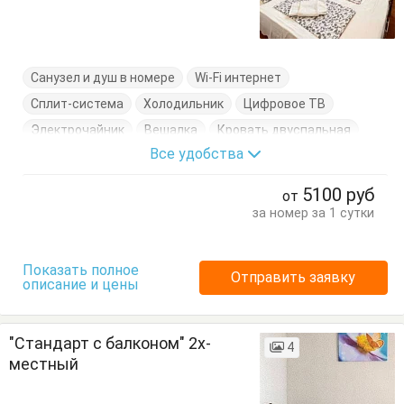
Санузел и душ в номере
Wi-Fi интернет
Сплит-система
Холодильник
Цифровое ТВ
Электрочайник
Вешалка
Кровать двуспальная
Все удобства
Посуда
Тумбочки
Шкаф
5100
руб
от
за номер за 1 сутки
Показать полное
Отправить заявку
описание и цены
"Стандарт с балконом" 2х-
4
местный