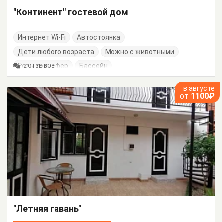
"Континент" гостевой дом
Интернет Wi-Fi
Автостоянка
Дети любого возраста
Можно с животными
Есть трансфер
Бассейн
12 ОТЗЫВОВ
в августе
от
1100₽
"Летняя гавань"