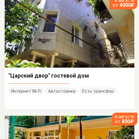
в августе
от
4000₽
"Царский двор" гостевой дом
Интернет Wi-Fi
Автостоянка
Есть трансфер
в августе
от
800₽