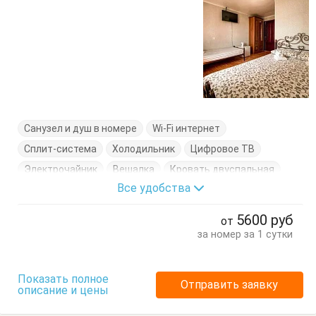
Санузел и душ в номере
Wi-Fi интернет
Сплит-система
Холодильник
Цифровое ТВ
Электрочайник
Вешалка
Кровать двуспальная
Все удобства
Кровать односпальная
Посуда
Тумбочки
Шкаф
5600
руб
от
за номер за 1 сутки
Показать полное
Отправить заявку
описание и цены