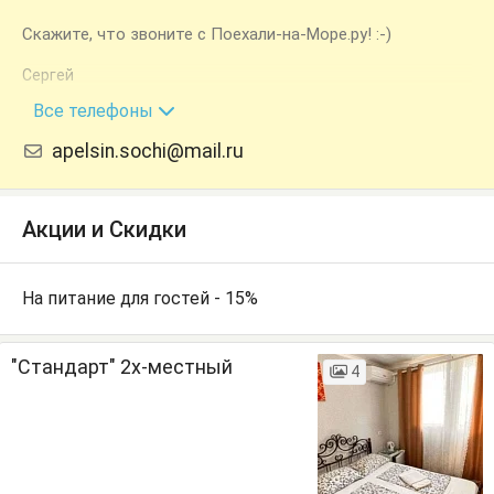
Скажите, что звоните с Поехали-на-Море.ру! :-)
Сергей
+7 (988) 162-21-98
Все телефоны
apelsin.sochi@mail.ru
Акции и Скидки
На питание для гостей - 15%
"Стандарт" 2х-местный
4