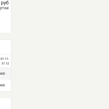
0
руб
сутки
01.11-
31.12
400
400