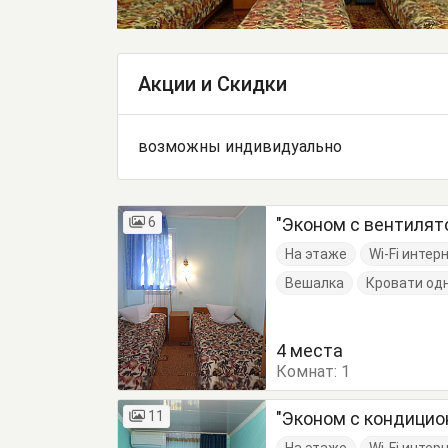
Акции и Скидки
возможны индивидуально
6
"Эконом с вентилят
На этаже
Wi-Fi интер
Вешалка
Кровати од
4 места
Комнат:
1
11
"Эконом с кондицио