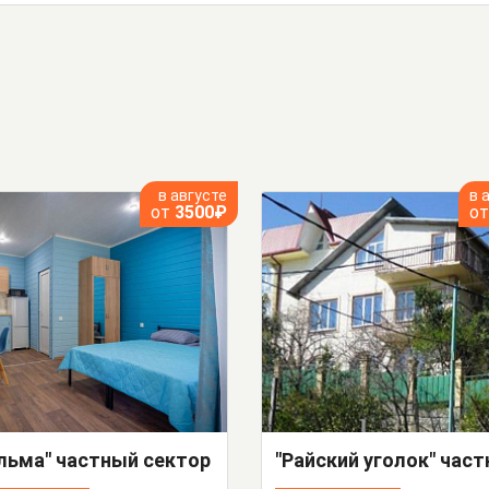
в августе
в 
от
3500₽
о
льма" частный сектор