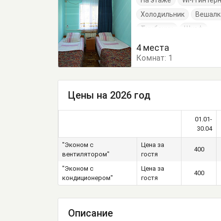
На этаже
Wi-Fi интер
Холодильник
Вешалк
Тумбочки
Шкаф
4 места
Комнат:
1
Цены на 2026 год
01.01-
30.04
"Эконом с
Цена за
400
вентилятором"
гостя
"Эконом с
Цена за
400
кондиционером"
гостя
Описание