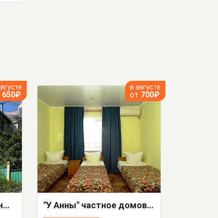
августе
в августе
т
650₽
от
700₽
"Райский уголок" частный сектор
"У Анны" частное домовладение