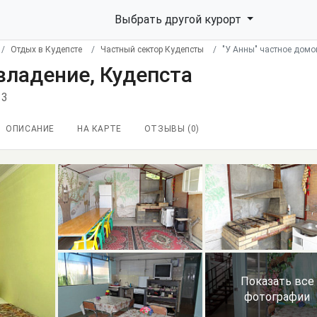
Выбрать другой курорт
Отдых в Кудепсте
Частный сектор Кудепсты
"У Анны" частное домо
владение, Кудепста
13
ОПИСАНИЕ
НА КАРТЕ
ОТЗЫВЫ (
0
)
Показать все
фотографии