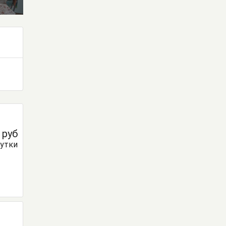
0
руб
сутки