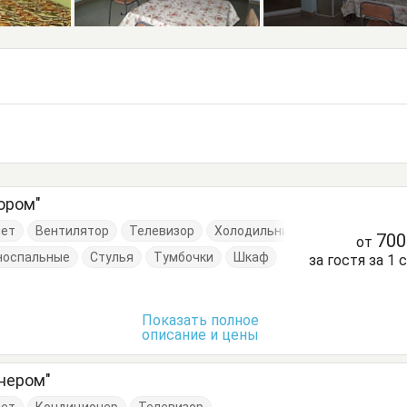
ором"
нет
Вентилятор
Телевизор
Холодильник
70
от
носпальные
Стулья
Тумбочки
Шкаф
за гостя за 1 
Показать полное
описание и цены
нером"