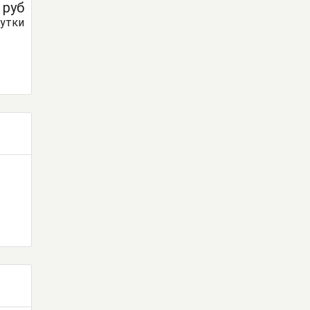
0
руб
сутки