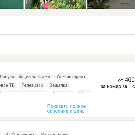
Санузел общий на этаже
Wi-Fi интернет
40
от
овое ТВ
Телевизор
Вешалка
за номер за 1 
Кровать односпальная
Тумбочки
Шкаф
Показать полное
описание и цены