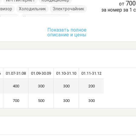
Wi-Fi интернет
Кондиционер
70
от
евизор
Холодильник
Электрочайник
за номер за 1 
 столик
Кровать двуспальная
Посуда
Стулья
Тумбочки
Шкаф
Показать полное
описание и цены
6
01.07-31.08
01.09-30.09
01.10-31.10
01.11-31.12
400
300
300
200
700
500
300
300