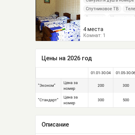
Санузел и душ в номере
Спутниковое ТВ
Тел
Вешалка
Журнальный
Кровать односпальная
4 места
Комнат:
1
Цены на 2026 год
01.01-30.04
01.05-30.0
Цена за
"Эконом"
200
300
номер
Цена за
"Стандарт"
300
500
номер
Описание