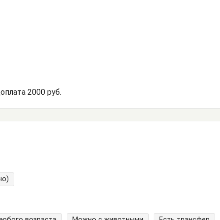
доплата 2000 руб.
но)
любого возраста
Можно с животными
Есть трансфер