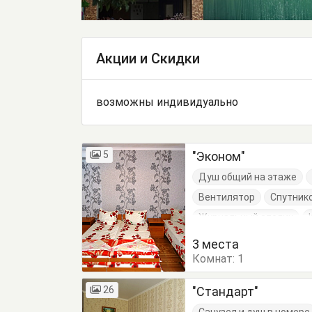
Акции и Скидки
возможны индивидуально
5
"Эконом"
Душ общий на этаже
Вентилятор
Спутник
Журнальный столик
3 места
Комнат:
1
26
"Стандарт"