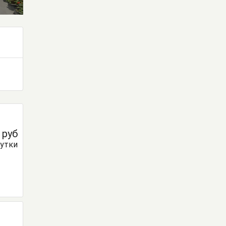
0
руб
сутки