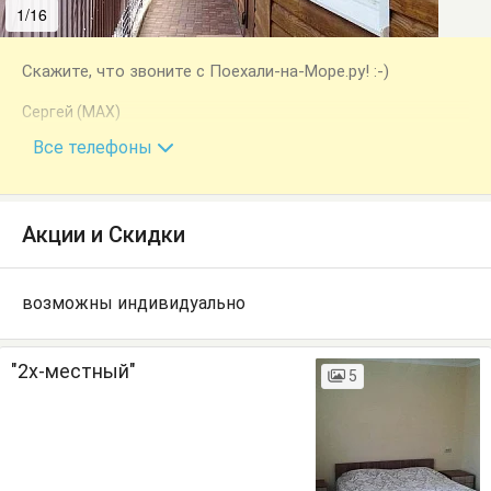
1/16
2/16
Скажите, что звоните с Поехали-на-Море.ру! :-)
Сергей (MAX)
+7 (928) 849-63-65
Все телефоны
Акции и Скидки
возможны индивидуально
"2х-местный"
5