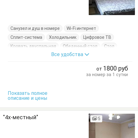
Санузел и душ в номере
Wi-Fi интернет
Сплит-система
Холодильник
Цифровое ТВ
Кровать двуспальная
Обеденный стол
Стол
Все удобства
Стулья
Тумбочки
Шкаф
1800
руб
от
за номер за 1 сутки
Показать полное
описание и цены
"4х-местный"
5