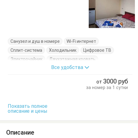
Санузел и душ в номере
Wi-Fi интернет
Сплит-система
Холодильник
Цифровое ТВ
Электрочайник
Двухэтажная кровать
Все удобства
Кровать двуспальная
Обеденный стол
Посуда
Стол
Стулья
Терраса
Тумбочки
Шкаф
3000
руб
от
за номер за 1 сутки
Показать полное
описание и цены
Описание