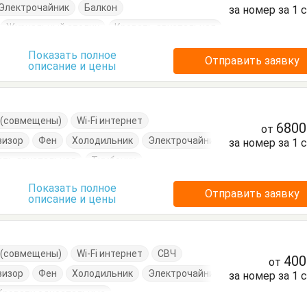
Электрочайник
Балкон
за номер за 1 
Журнальный столик
Кровать двуспальная
Показать полное
Отправить заявку
описание и цены
е (совмещены)
Wi-Fi интернет
680
от
визор
Фен
Холодильник
Электрочайник
за номер за 1 
ать двуспальная
Тумбочки
Показать полное
Отправить заявку
описание и цены
е (совмещены)
Wi-Fi интернет
СВЧ
40
от
визор
Фен
Холодильник
Электрочайник
за номер за 1 
Кровати односпальные