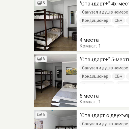
5
"Стандарт+" 4х-ме
Санузел и душ в номер
Кондиционер
СВЧ
Электрочайник
Балк
Кровать двуспальная
4 места
Комнат:
Туалетный столик
1
Т
6
"Стандарт+" 5-мес
Санузел и душ в номер
Кондиционер
СВЧ
Электрочайник
Балк
Кровать двуспальная
5 места
Комнат:
Туалетный столик
1
Т
6
"Стандарт с двухъя
Санузел и душ в номер