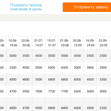
Стол
Стулья
Тумбочки
Шкаф
Показать полное
Отправить заявку
описание и цены
05-
10.06-
20.06-
01.07-
15.07-
01.08-
30.08-
16.09-
25.09-
.06
19.06
30.06
14.07
31.07
29.08
15.09
24.09
30.09
00
3000
3500
4500
5500
5500
4300
3500
2500
00
3500
4000
5000
6000
6000
5000
3800
2800
00
4000
4800
5500
6800
6800
6000
4500
3300
00
4700
5500
7000
7700
7700
6500
5000
4000
00
4000
4700
5500
6800
6800
6000
4500
3300