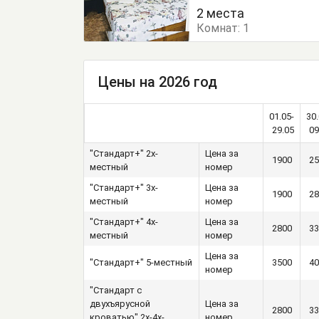
Кровать двуспальная
2 места
Комнат:
1
Цены на 2026 год
01.05-
30.
29.05
09
"Стандарт+" 2х-
Цена за
1900
25
местный
номер
"Стандарт+" 3х-
Цена за
1900
28
местный
номер
"Стандарт+" 4х-
Цена за
2800
33
местный
номер
Цена за
"Стандарт+" 5-местный
3500
40
номер
"Стандарт с
двухъярусной
Цена за
2800
33
кроватью" 2х-4х-
номер