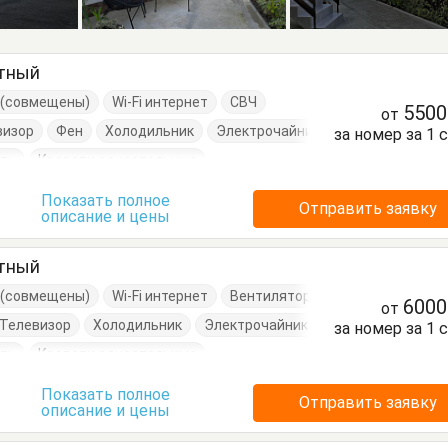
стный
е (совмещены)
Wi-Fi интернет
СВЧ
550
от
визор
Фен
Холодильник
Электрочайник
за номер за 1 
ать
Кровати односпальные
Показать полное
Отправить заявку
описание и цены
стный
е (совмещены)
Wi-Fi интернет
Вентилятор
600
от
Телевизор
Холодильник
Электрочайник
за номер за 1 
ать
Кровати односпальные
Показать полное
Отправить заявку
описание и цены