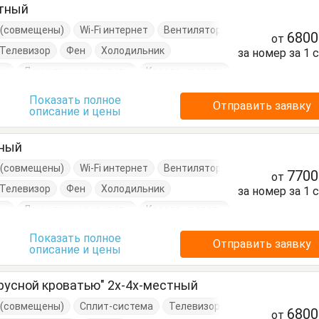
стный
е (совмещены)
Wi-Fi интернет
Вентилятор
680
от
Телевизор
Фен
Холодильник
за номер за 1 
он
Двухэтажная кровать
Кресло-кровать
Посуда
Пуфик
Стол
Стулья
Показать полное
Отправить заявку
описание и цены
умбочки
Шкаф
тный
е (совмещены)
Wi-Fi интернет
Вентилятор
770
от
Телевизор
Фен
Холодильник
за номер за 1 
он
Двухэтажная кровать
Кресло-кровать
Посуда
Пуфик
Стол
Стулья
Показать полное
Отправить заявку
описание и цены
умбочки
Шкаф
русной кроватью" 2х-4х-местный
е (совмещены)
Сплит-система
Телевизор
680
от