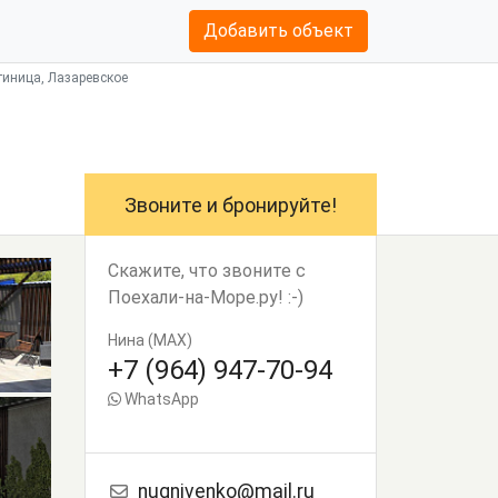
Добавить объект
тиница, Лазаревское
Звоните и бронируйте!
Скажите, что звоните с
Поехали-на-Море.ру! :-)
Нина (MAX)
+7 (964) 947-70-94
WhatsApp
nugnivenko@mail.ru