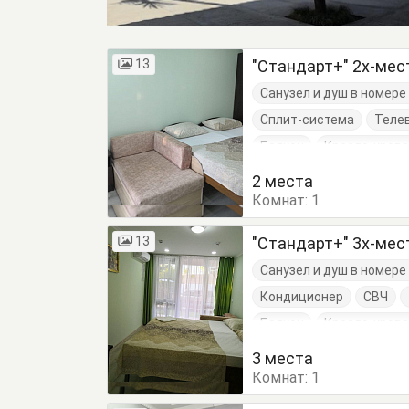
13
"Стандарт+" 2х-ме
Санузел и душ в номер
Сплит-система
Теле
Балкон
Кресло-кров
Кровать двуспальная
2 места
Комнат:
1
13
"Стандарт+" 3х-ме
Санузел и душ в номер
Кондиционер
СВЧ
Балкон
Кресло-кров
Кровать двуспальная
3 места
Комнат:
1