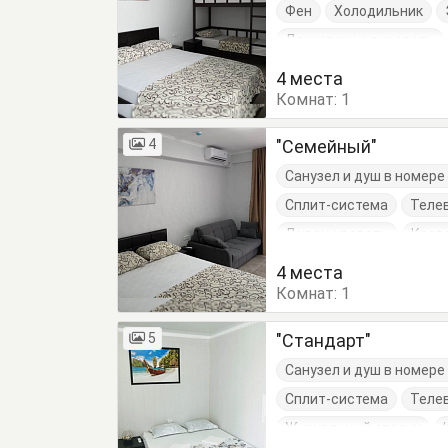
Фен
Холодильник
Двухэтажная кровать
4 места
Комнат:
1
4
"Семейный"
Санузел и душ в номер
Сплит-система
Теле
Диван-кровать
Кров
4 места
Комнат:
1
5
"Стандарт"
Санузел и душ в номер
Сплит-система
Теле
Журнальный столик