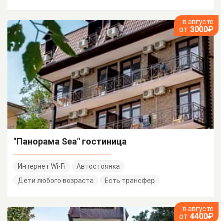
в августе
от
3000₽
"Панорама Sea" гостиница
Интернет Wi-Fi
Автостоянка
Дети любого возраста
Есть трансфер
в августе
от
4400₽