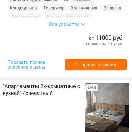
Кондиционер
Телевизор
Холодильник
Вешалка
Диван-кровать
Кровать двуспальная
Все удобства
Кухонный стол
Обеденный стол
Стол
Стулья
Туалетный столик
Тумбочки
Шкаф
11000
руб
от
за номер за 1 сутки
Показать полное
Отправить заявку
описание и цены
"Апартаменты 2х-комнатные с
8
кухней" 4х-местный