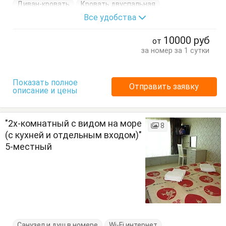
Диван-кровать
Кровать двуспальная
Все удобства
Кухонный стол
Обеденный стол
Стол
Стулья
Туалетный столик
Тумбочки
Шкаф
10000
руб
от
за номер за 1 сутки
Показать полное
Отправить заявку
описание и цены
"2х-комнатный с видом на море
8
(с кухней и отдельным входом)"
5-местный
Санузел и душ в номере
Wi-Fi интернет