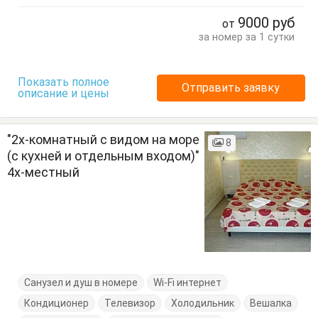
Стол
Стулья
Сушилка для одежды
Тумбочки
9000
руб
от
Шкаф
за номер за 1 сутки
Показать полное
Отправить заявку
описание и цены
"2х-комнатный с видом на море
8
(с кухней и отдельным входом)"
4х-местный
Санузел и душ в номере
Wi-Fi интернет
Кондиционер
Телевизор
Холодильник
Вешалка