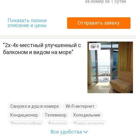
за номер за 1 сутки
Показать полное
Отправить заявку
описание и цены
"2х-4х-местный улучшенный с
8
балконом и видом на море"
Санузел и душ в номере
Wi-Fi интернет
Кондиционер
Телевизор
Холодильник
Электрочайник
Вешалка
Диван-кровать
Все удобства
Кресло-кровать
Кровать двуспальная
Посуда