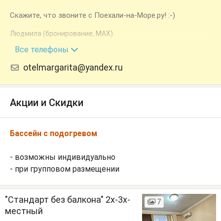
Скажите, что звоните с Поехали-на-Море.ру! :-)
Людмила (бронирование, MAX)
+7 (988) 160-22-16
Все телефоны
otelmargarita@yandex.ru
Акции и Скидки
Бассейн с подогревом
- возможны индивидуально
- при групповом размещении
"Стандарт без балкона" 2х-3х-
7
местный