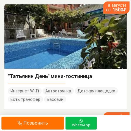
в августе
от
1500₽
"Татьянин День" мини-гостиница
Интернет Wi-Fi
Автостоянка
Детская площадка
Есть трансфер
Бассейн
в октябре
от
1400₽
Позвонить
WhatsApp