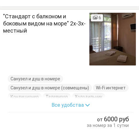
"Стандарт с балконом и
6
боковым видом на море" 2х-3х-
местный
Санузел и душ в номере
Санузел и душ в номере (совмещены)
Wi-Fi интернет
Кондиционер
Телевизор
Холодильник
Все удобства
Электрочайник
Вешалка
Кресло-кровать
Кровати односпальные
Кровать двуспальная
6000
руб
от
Посуда
Стол
Стулья
Сушилка для одежды
за номер за 1 сутки
Туалетный столик
Тумбочки
Шкаф