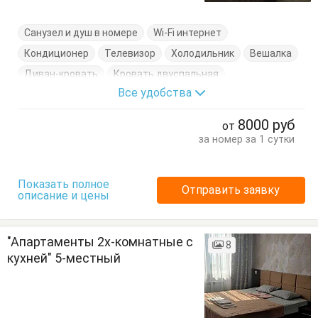
Санузел и душ в номере
Wi-Fi интернет
Кондиционер
Телевизор
Холодильник
Вешалка
Диван-кровать
Кровать двуспальная
Все удобства
Кухонный стол
Обеденный стол
Стол
Стулья
Туалетный столик
Тумбочки
Шкаф
8000
руб
от
за номер за 1 сутки
Показать полное
Отправить заявку
описание и цены
"Апартаменты 2х-комнатные с
8
кухней" 5-местный