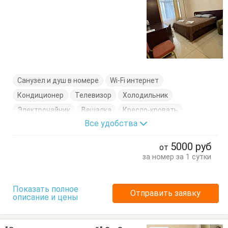
Санузел и душ в номере
Wi-Fi интернет
Кондиционер
Телевизор
Холодильник
Электрочайник
Вешалка
Кресло-кровать
Все удобства
Кровать двуспальная
Посуда
Стол
Стулья
Сушилка для одежды
Туалетный столик
Тумбочки
5000
руб
от
Шкаф
за номер за 1 сутки
Показать полное
Отправить заявку
описание и цены