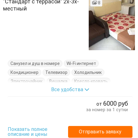
"Стандарт с террасой" 2х-3х-
8
местный
Санузел и душ в номере
Wi-Fi интернет
Кондиционер
Телевизор
Холодильник
Электрочайник
Вешалка
Кресло-кровать
Все удобства
Кровать двуспальная
Отдельный вход
Посуда
Стол
Стулья
Сушилка для одежды
6000
руб
от
Туалетный столик
Тумбочки
Шкаф
за номер за 1 сутки
Показать полное
Отправить заявку
описание и цены