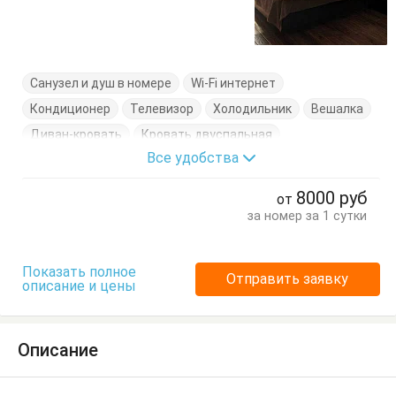
Санузел и душ в номере
Wi-Fi интернет
Кондиционер
Телевизор
Холодильник
Вешалка
Диван-кровать
Кровать двуспальная
Все удобства
Кухонный стол
Обеденный стол
Стол
Стулья
Туалетный столик
Тумбочки
Шкаф
8000
руб
от
за номер за 1 сутки
Показать полное
Отправить заявку
описание и цены
Описание