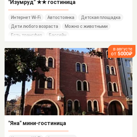
"Изумруд" ★★ гостиница
Интернет Wi-Fi
Автостоянка
Детская площадка
Дети любого возраста
Можно с животными
Есть трансфер
Бассейн
в августе
от
5000₽
"Яна" мини-гостиница