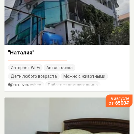
"Наталия"
Интернет Wi-Fi
Автостоянка
Дети любого возраста
Можно с животными
Есть трансфер
Работает круглогодично
3 ОТЗЫВА
в августе
от
6500₽