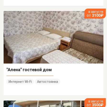
в августе
от
3100₽
"Алена" гостевой дом
Интернет Wi-Fi
Автостоянка
в августе
от
3500₽