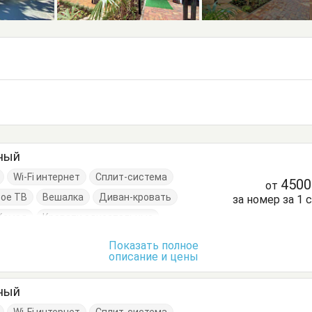
тный
Wi-Fi интернет
Сплит-система
450
от
ое ТВ
Вешалка
Диван-кровать
за номер за 1 
Комод
Кровати односпальные
Шкаф
Показать полное
описание и цены
тный