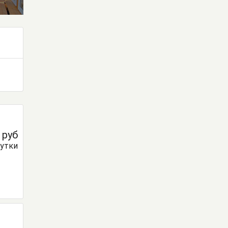
0
руб
сутки