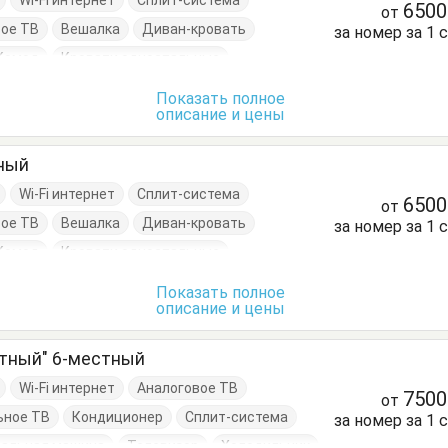
Wi-Fi интернет
Сплит-система
650
от
ое ТВ
Вешалка
Диван-кровать
за номер за 1 
Комод
Кровати односпальные
Шкаф
Показать полное
описание и цены
тный
Wi-Fi интернет
Сплит-система
650
от
ое ТВ
Вешалка
Диван-кровать
за номер за 1 
Комод
Кровати односпальные
Шкаф
Показать полное
описание и цены
атный" 6-местный
Wi-Fi интернет
Аналоговое ТВ
750
от
ьное ТВ
Кондиционер
Сплит-система
за номер за 1 
ральная машина
Телевизор
Холодильник