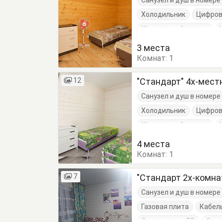
Санузел и душ в номере
Холодильник
Цифров
Журнальный столик
Кровать двуспальная
3 места
Комнат:
1
12
"Стандарт" 4х-мес
Санузел и душ в номере
Холодильник
Цифров
Журнальный столик
Кровать двуспальная
4 места
Комнат:
1
7
"Стандарт 2х-комн
Санузел и душ в номере
Газовая плита
Кабел
Спутниковое ТВ
Сти