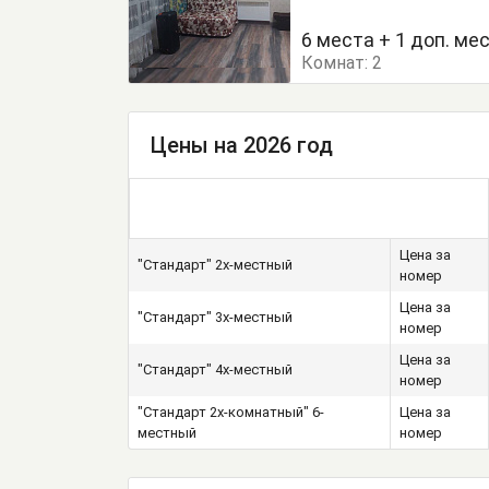
Диван
Диван-кроват
6 места + 1 доп. ме
Комнат:
Кровать двуспальная
2
Цены на 2026 год
Цена за
"Стандарт" 2х-местный
номер
Цена за
"Стандарт" 3х-местный
номер
Цена за
"Стандарт" 4х-местный
номер
"Стандарт 2х-комнатный" 6-
Цена за
местный
номер