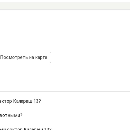
Посмотреть на карте
ектор Калараш 13?
ивотными?
ый сектор Калараш 13?