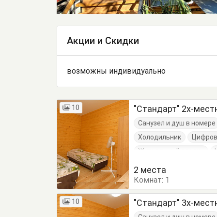
Акции и Скидки
возможны индивидуально
10
"Стандарт" 2х-мес
Санузел и душ в номере
Холодильник
Цифров
Журнальный столик
Кровать двуспальная
2 места
Комнат:
1
10
"Стандарт" 3х-мес