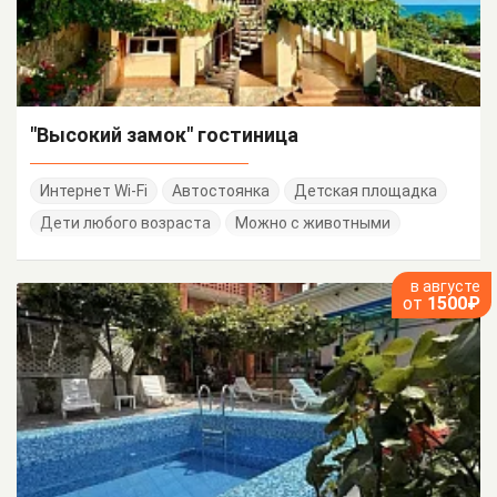
"Высокий замок" гостиница
Интернет Wi-Fi
Автостоянка
Детская площадка
Дети любого возраста
Можно с животными
в августе
от
1500₽