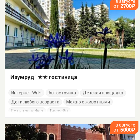
в августе
от
2700₽
"Изумруд" ★★ гостиница
Интернет Wi-Fi
Автостоянка
Детская площадка
Дети любого возраста
Можно с животными
Есть трансфер
Бассейн
в августе
от
5000₽