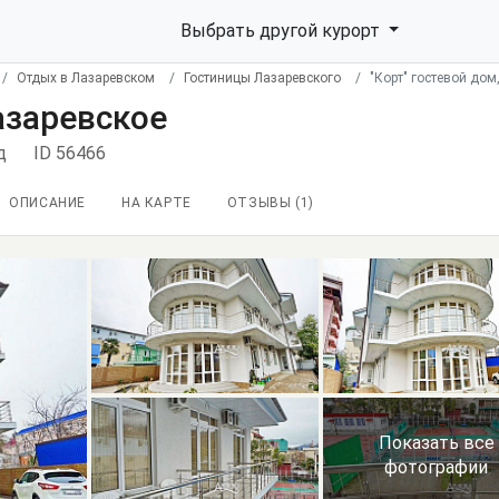
Выбрать другой курорт
Отдых в Лазаревском
Гостиницы Лазаревского
"Корт" гостевой дом
азаревское
д
ID 56466
ОПИСАНИЕ
НА КАРТЕ
ОТЗЫВЫ (
1
)
Показать все
фотографии