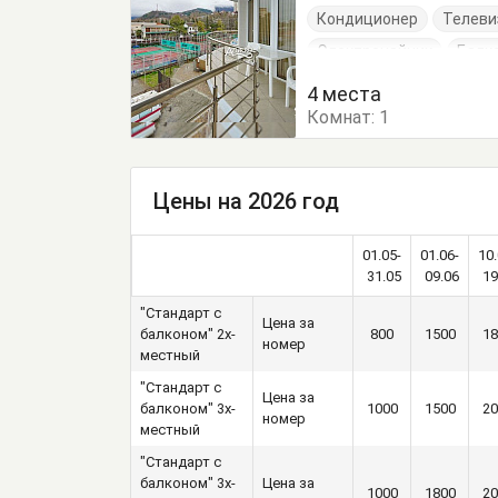
Кондиционер
Телеви
Электрочайник
Балк
Кровати односпальные
4 места
Комнат:
Тумбочки
1
Шкаф
Цены на 2026 год
01.05-
01.06-
10.
31.05
09.06
19
"Стандарт с
Цена за
балконом" 2х-
800
1500
18
номер
местный
"Стандарт с
Цена за
балконом" 3х-
1000
1500
20
номер
местный
"Стандарт с
балконом" 3х-
Цена за
1000
1800
20