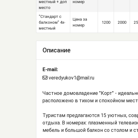
местный + доп
номер
место
"Стандарт с
Цена за
балконом" 4х-
1200
2000
25
номер
местный
Описание
E-mail:
veredyukov1@mail.ru
Частное домовладение "Корт" - идеальн
расположено в тихом и спокойном мест
Туристам предлагаются 15 уютных, со
отдыха. В номерах: плазменный телевизо
мебель и большой балкон со столом и с