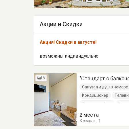
Акции и Скидки
Акция! Скидки в августе!
возможны индивидуально
5
"Стандарт с балкон
Санузел и душ в номер
Кондиционер
Телеви
Электрочайник
Балк
Кровати односпальные
2 места
Комнат:
Тумбочки
1
Шкаф