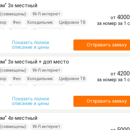
ом" 3х-местный
е (совмещены)
Wi-Fi интернет
400
от
зор
Фен
Холодильник
Цифровое ТВ
за номер за 1 
он
Вешалка
Диван-кровать
Кровать двуспальная
Стол
Стулья
Показать полное
Отправить заявку
описание и цены
ом" 3х-местный + доп место
е (совмещены)
Wi-Fi интернет
420
от
зор
Фен
Холодильник
Цифровое ТВ
за номер за 1 
он
Вешалка
Диван-кровать
Кровать двуспальная
Стол
Стулья
Показать полное
Отправить заявку
описание и цены
ом" 4х-местный
е (совмещены)
Wi-Fi интернет
500