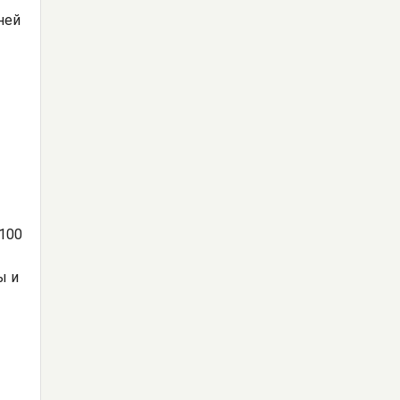
ней
100
ы и