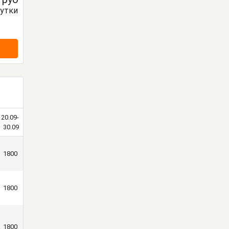
сутки
20.09-
30.09
1800
1800
1800