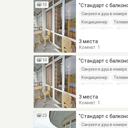
10
"Стандарт с балкон
Санузел и душ в номер
Кондиционер
Телеви
Электрочайник
Балк
Кровати односпальные
3 места
Комнат:
Тумбочки
1
Шкаф
10
"Стандарт с балкон
Санузел и душ в номер
Кондиционер
Телеви
Электрочайник
Балк
Кровати односпальные
3 места
Комнат:
Тумбочки
1
Шкаф
23
"Стандарт с балкон
Санузел и душ в номер