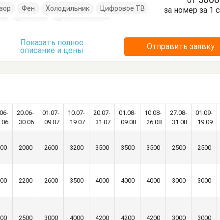
от
зор
Фен
Холодильник
Цифровое ТВ
за номер за 1 
он
Вешалка
Диван-кровать
Кровать двуспальная
Стол
Стулья
Показать полное
Отправить заявку
описание и цены
06-
20.06-
01.07-
10.07-
20.07-
01.08-
10.08-
27.08-
01.09-
.06
30.06
09.07
19.07
31.07
09.08
26.08
31.08
19.09
00
2000
2600
3200
3500
3500
3500
2500
2500
00
2200
2600
3500
4000
4000
4000
3000
3000
00
2500
3000
4000
4200
4200
4200
3000
3000