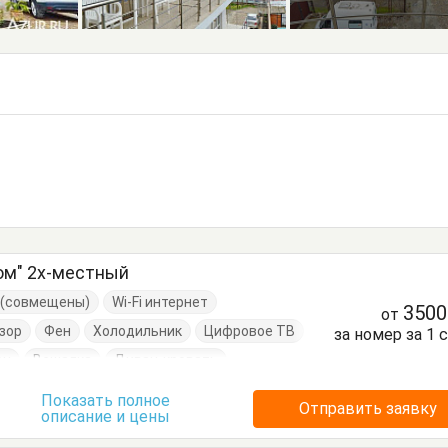
ом" 2х-местный
е (совмещены)
Wi-Fi интернет
350
от
зор
Фен
Холодильник
Цифровое ТВ
за номер за 1 
он
Вешалка
Диван-кровать
Кровать двуспальная
Стол
Стулья
Показать полное
Отправить заявку
описание и цены