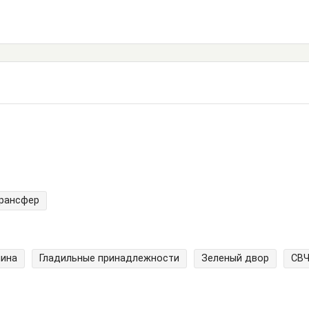
трансфер
шина
Гладильные принадлежности
Зеленый двор
СВ