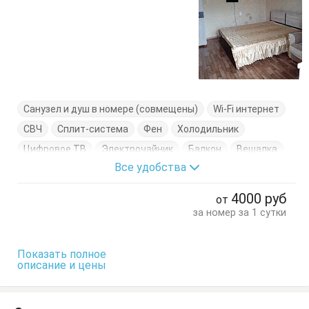
Санузел и душ в номере (совмещены)
Wi-Fi интернет
СВЧ
Сплит-система
Фен
Холодильник
Цифровое ТВ
Электрочайник
Балкон
Вешалка
Все удобства
Кровать двуспальная
Кровать односпальная
Кухонный стол
Обеденный стол
Посуда
Стол
4000
руб
от
Стулья
Тумбочки
Шкаф
за номер за 1 сутки
Показать полное
описание и цены