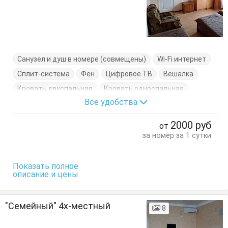
Санузел и душ в номере (совмещены)
Wi-Fi интернет
Сплит-система
Фен
Цифровое ТВ
Вешалка
Кровать двуспальная
Кровать односпальная
Все удобства
Стулья
Тумбочки
2000
руб
от
за номер за 1 сутки
Показать полное
описание и цены
"Семейный" 4х-местный
8