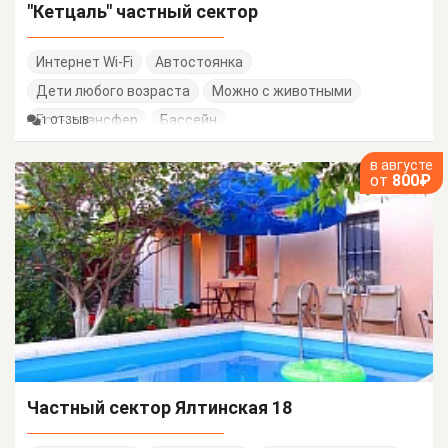
"Кетцаль" частный сектор
Интернет Wi-Fi
Автостоянка
Дети любого возраста
Можно с животными
Есть трансфер
Бассейн
1 ОТЗЫВ
в августе
от
800₽
Частный сектор Ялтинская 18