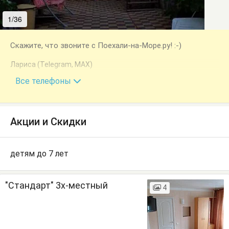
1/36
2/36
Скажите, что звоните с Поехали-на-Море.ру! :-)
Лариса (Telegram, MAX)
+7 (918) 053-56-10
Все телефоны
Акции и Скидки
детям до 7 лет
"Стандарт" 3х-местный
4