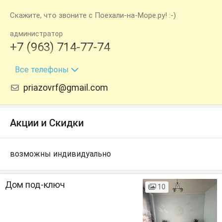
Скажите, что звоните с Поехали-на-Море.ру! :-)
администратор
+7 (963) 714-77-74
+7 (918) 466-41-66
Все телефоны
priazovrf@gmail.com
Акции и Скидки
возможны индивидуально
Дом под-ключ
10