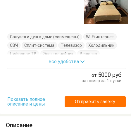
Санузел и душ в доме (совмещены)
Wi-Fi интернет
СВЧ
Сплит-система
Телевизор
Холодильник
Цифровое ТВ
Электрочайник
Вешалка
Все удобства
Журнальный столик
Кровать двуспальная
Кровать односпальная
Кухонный стол
5000
руб
от
Обеденный стол
Посуда
Стол
Стулья
за номер за 1 сутки
Терраса
Туалетный столик
Тумбочки
Шкаф
Показать полное
Отправить заявку
описание и цены
Описание