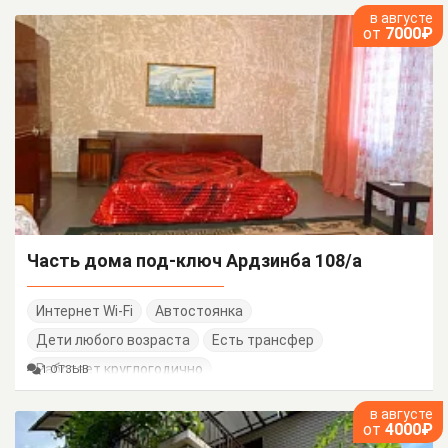
в августе
от
7000₽
Часть дома под-ключ Ардзинба 108/а
Интернет Wi-Fi
Автостоянка
Дети любого возраста
Есть трансфер
Работает круглогодично
1 ОТЗЫВ
в августе
от
4000₽