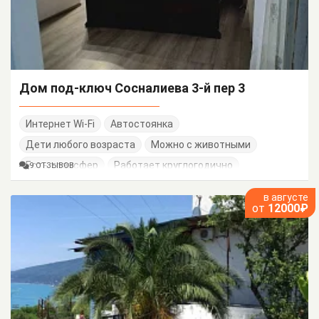
Дом под-ключ Сосналиева 3-й пер 3
Интернет Wi-Fi
Автостоянка
Дети любого возраста
Можно с животными
Есть трансфер
Работает круглогодично
9 ОТЗЫВОВ
в августе
от
12000₽