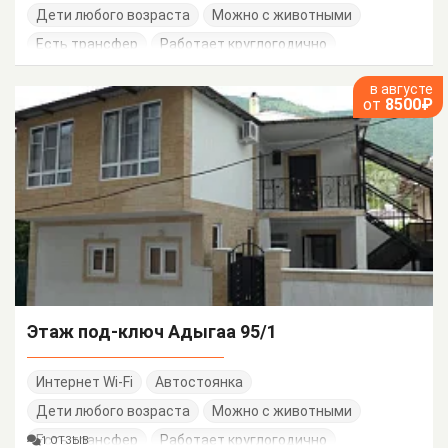
Дети любого возраста
Можно с животными
Есть трансфер
Работает круглогодично
в августе
от
8500₽
Этаж под-ключ Адыгаа 95/1
Интернет Wi-Fi
Автостоянка
Дети любого возраста
Можно с животными
Есть трансфер
Работает круглогодично
1 ОТЗЫВ