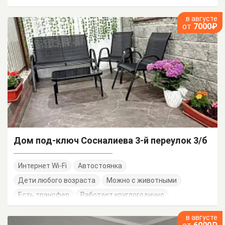
в августе
от
7000₽
Дом под-ключ Сосналиева 3-й переулок 3/б
Интернет Wi-Fi
Автостоянка
Дети любого возраста
Можно с животными
Есть трансфер
Работает круглогодично
в августе