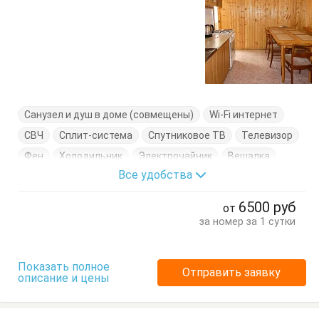
Санузел и душ в доме (совмещены)
Wi-Fi интернет
СВЧ
Сплит-система
Спутниковое ТВ
Телевизор
Фен
Холодильник
Электрочайник
Вешалка
Все удобства
Журнальный столик
Кровати односпальные
Кухонный стол
Обеденный стол
Посуда
Стол
6500
руб
от
Стулья
Тумбочки
Шкаф
за номер за 1 сутки
Показать полное
Отправить заявку
описание и цены