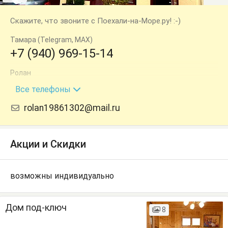
Скажите, что звоните с Поехали-на-Море.ру! :-)
Тамара (Telegram, MAX)
+7 (940) 969-15-14
Ролан
+7 (940) 996-27-57
Все телефоны
rolan19861302@mail.ru
Акции и Скидки
возможны индивидуально
Дом под-ключ
8