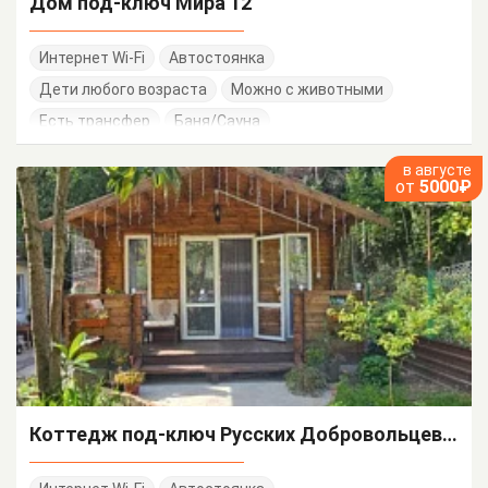
Дом под-ключ Мира 12
Интернет Wi-Fi
Автостоянка
Дети любого возраста
Можно с животными
Есть трансфер
Баня/Сауна
Работает круглогодично
в августе
от
5000₽
Коттедж под-ключ Русских Добровольцев 61