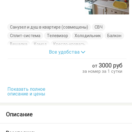
Санузел и душ в квартире (совмещены)
СВЧ
Сплит-система
Телевизор
Холодильник
Балкон
Вешалка
Комод
Кресло-кровать
Все удобства
Кровать двуспальная
Посуда
Стол
Стулья
Шкаф
3000
руб
от
за номер за 1 сутки
Показать полное
описание и цены
Описание