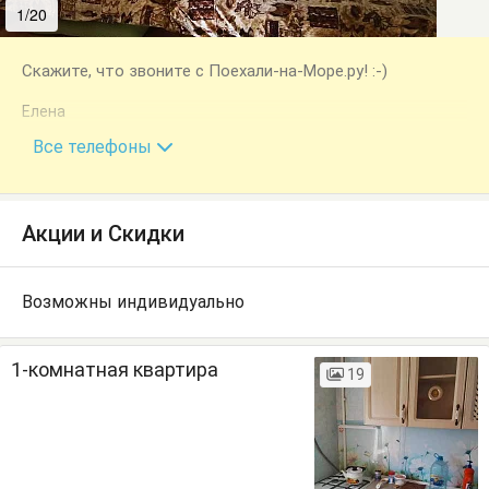
1/20
2/20
Скажите, что звоните с Поехали-на-Море.ру! :-)
Елена
+7 (928) 662-22-74
Все телефоны
Акции и Скидки
Возможны индивидуально
1-комнатная квартира
19