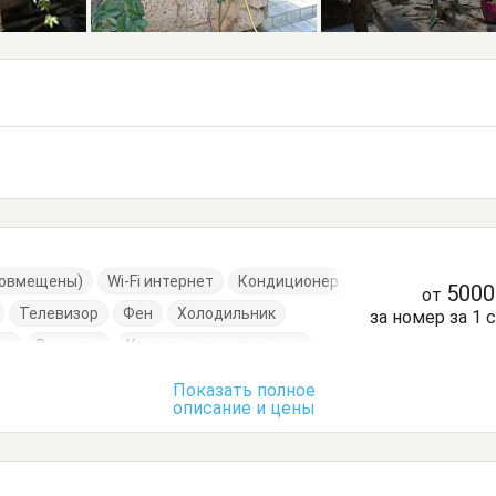
(совмещены)
Wi-Fi интернет
Кондиционер
500
от
Телевизор
Фен
Холодильник
за номер за 1 
он
Вешалка
Кровати односпальные
Кухонный стол
Обеденный стол
Посуда
Показать полное
описание и цены
етный столик
Шкаф