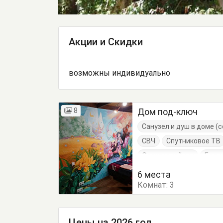
Акции и Скидки
возможны индивидуально
8
Дом под-ключ
Санузел и душ в доме 
СВЧ
Спутниковое ТВ
Электрочайник
Балк
Кровать двуспальная
6 места
Комнат:
Стол
Стулья
3
Туал
Цены на 2026 год