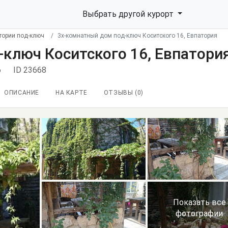
Выбрать другой курорт
тории под-ключ
3х-комнатный дом под-ключ Коситского 16, Евпатория
ключ Коситского 16, Евпатори
6
ID 23668
ОПИСАНИЕ
НА КАРТЕ
ОТЗЫВЫ (
0
)
Показать все
фотографии