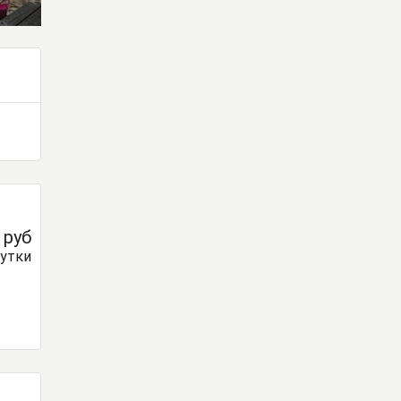
0
руб
сутки