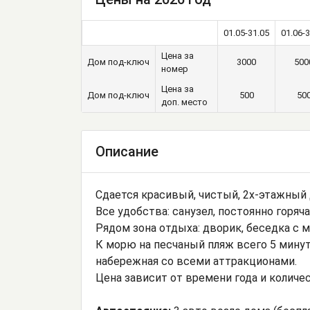
01.05-31.05
01.06-3
Цена за
Дом под-ключ
3000
500
номер
Цена за
Дом под-ключ
500
50
доп. место
Описание
Сдается красивый, чистый, 2х-этажный 
Все удобства: санузел, постоянно горяч
Рядом зона отдыха: дворик, беседка с м
К морю на песчаный пляж всего 5 минут
набережная со всеми аттракционами.
Цена зависит от времени года и количе