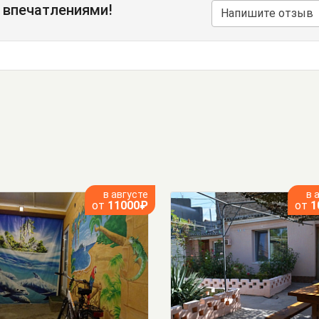
 впечатлениями!
Напишите отзыв
в августе
в 
от
11000₽
от
1