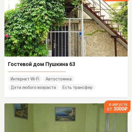
Гостевой дом Пушкина 63
Интернет Wi-Fi
Автостоянка
Дети любого возраста
Есть трансфер
в августе
от
3000₽