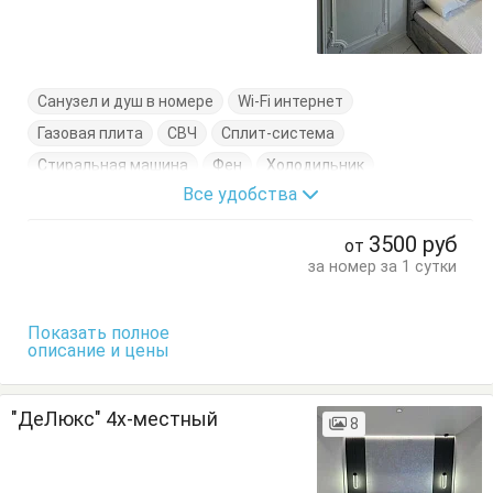
Санузел и душ в номере
Wi-Fi интернет
Газовая плита
СВЧ
Сплит-система
Стиральная машина
Фен
Холодильник
Все удобства
Цифровое ТВ
Электрочайник
Балкон
Вешалка
Кровать двуспальная
Кухонный стол
3500
руб
от
Обеденный стол
Посуда
Стол
Стулья
за номер за 1 сутки
Тумбочки
Шкаф
Показать полное
описание и цены
"ДеЛюкс" 4х-местный
8