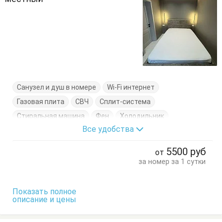
Санузел и душ в номере
Wi-Fi интернет
Газовая плита
СВЧ
Сплит-система
Стиральная машина
Фен
Холодильник
Все удобства
Цифровое ТВ
Электрочайник
Балкон
Вешалка
Диван-кровать
Кровать двуспальная
5500
руб
от
Кухонный стол
Обеденный стол
Посуда
Стол
за номер за 1 сутки
Стулья
Терраса
Тумбочки
Шкаф
Показать полное
описание и цены