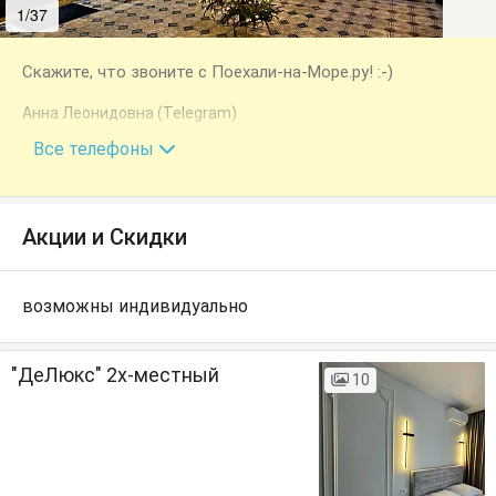
1/37
2/37
Скажите, что звоните с Поехали-на-Море.ру! :-)
Анна Леонидовна (Telegram)
+7 (978) 947-40-07
Все телефоны
Акции и Скидки
возможны индивидуально
"ДеЛюкс" 2х-местный
10