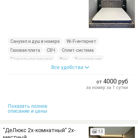
Санузел и душ в номере
Wi-Fi интернет
Газовая плита
СВЧ
Сплит-система
Стиральная машина
Фен
Холодильник
Все удобства
Цифровое ТВ
Электрочайник
Балкон
Вешалка
Диван-кровать
Кровать двуспальная
4000
руб
от
Кухонный стол
Обеденный стол
Посуда
Стол
за номер за 1 сутки
Стулья
Терраса
Тумбочки
Шкаф
Показать полное
описание и цены
"ДеЛюкс 2х-комнатный" 2х-
13
местный