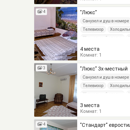
4
"Люкс"
Санузел и душ в номере
Телевизор
Холодиль
Журнальный столик
Кровать двуспальная
4 места
Комнат:
Шкаф
1
3
"Люкс" 3х-местный
Санузел и душ в номере
Телевизор
Холодиль
Журнальный столик
Кровати односпальные
3 места
Комнат:
Стулья
1
Тумбочки
4
"Стандарт" еврости