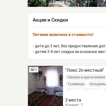
Акции и Скидки
Питание включено в стоимость!
- дети до 3 лет, без предоставления доп
- детям 3-6 лет скидка на основное мес
3
"Люкс 2х-местный"
Санузел и душ в номере
Телевизор
Холодиль
Журнальный столик
Кровать двуспальная
2 места
Комнат:
Шкаф
1