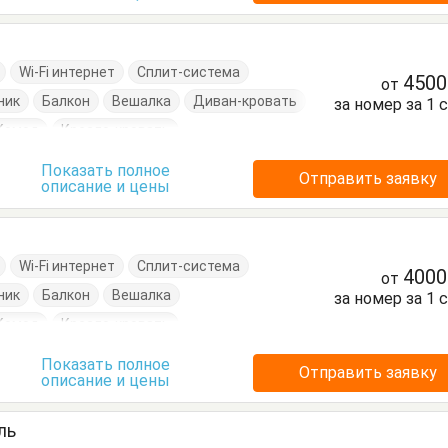
Wi-Fi интернет
Сплит-система
450
от
ник
Балкон
Вешалка
Диван-кровать
за номер за 1 
Комод
Кресло-кровать
Посуда
Пуфик
Стулья
Тумбочки
Показать полное
Отправить заявку
описание и цены
Wi-Fi интернет
Сплит-система
400
от
ник
Балкон
Вешалка
за номер за 1 
Комод
Кресло-кровать
Кровать двуспальная
Посуда
Пуфик
Показать полное
Отправить заявку
описание и цены
Шкаф
ль