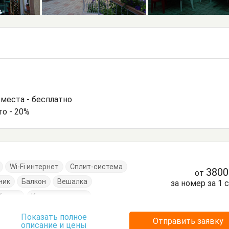
 места - бесплатно
то - 20%
Wi-Fi интернет
Сплит-система
380
от
ник
Балкон
Вешалка
за номер за 1 
Комод
Кресло-кровать
Посуда
Пуфик
Стулья
Тумбочки
Показать полное
Отправить заявку
описание и цены