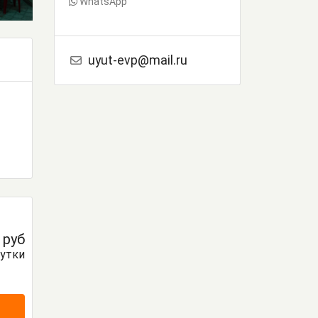
WhatsApp
uyut-evp@mail.ru
0
руб
сутки