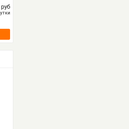
0
руб
сутки