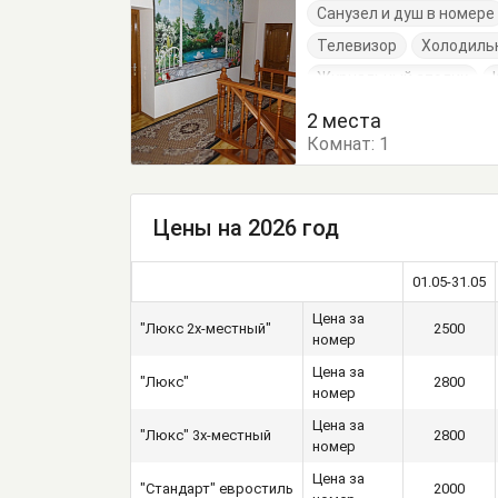
Санузел и душ в номере
Телевизор
Холодиль
Журнальный столик
Посуда
Пуфик
Тум
2 места
Комнат:
1
Цены на 2026 год
01.05-31.05
Цена за
"Люкс 2х-местный"
2500
номер
Цена за
"Люкс"
2800
номер
Цена за
"Люкс" 3х-местный
2800
номер
Цена за
"Стандарт" евростиль
2000