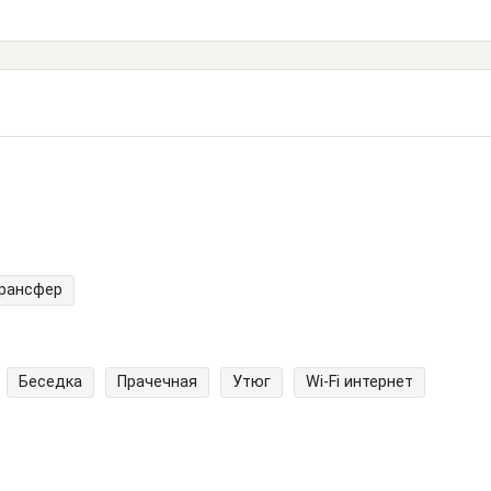
трансфер
Беседка
Прачечная
Утюг
Wi-Fi интернет