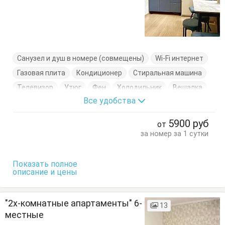
Санузел и душ в номере (совмещены)
Wi-Fi интернет
Газовая плита
Кондиционер
Стиральная машина
Телевизор
Утюг
Фен
Холодильник
Вешалка
Все удобства
Двухэтажная кровать
Кровать двуспальная
Стол
Стулья
Шкаф
5900
руб
от
за номер за 1 сутки
Показать полное
описание и цены
"2х-комнатные апартаменты" 6-
13
местные