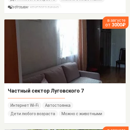
Работает круглогодично
3 ОТЗЫВА
в августе
от
3000₽
Частный сектор Луговского 7
Интернет Wi-Fi
Автостоянка
Дети любого возраста
Можно с животными