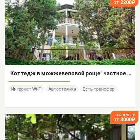
от
2200₽
"Коттедж в можжевеловой роще" частное домовладение
Интернет Wi-Fi
Автостоянка
Есть трансфер
в августе
от
3000₽