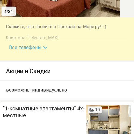
1/24
2/24
Скажите, что звоните с Поехали-на-Море.ру! :-)
Кристина (Telegram, MAX)
+7 (999) 203-78-48
Все телефоны
Акции и Скидки
возможны индивидуально
"1-комнатные апартаменты" 4х-
10
местные