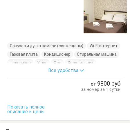
Санузел и душ в номере (совмещены)
Wi-Fi интернет
Газовая плита
Кондиционер
Стиральная машина
Телевизор
Утюг
Фен
Холодильник
Все удобства
Диван-кровать
Кровать двуспальная
Кровать полуторка
Стол
Стулья
9800
руб
от
за номер за 1 сутки
Показать полное
описание и цены