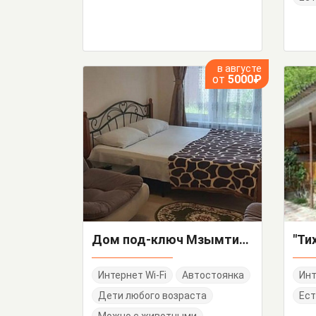
в августе
от
5000₽
Дом под-ключ Мзымтинская 3/А
Интернет Wi-Fi
Автостоянка
Инт
Дети любого возраста
Ест