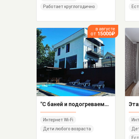
Работает круглогодично
Ест
в августе
от
15000₽
"С баней и подогреваемым бассейном" коттедж под-ключ
Интернет Wi-Fi
Инт
Дети любого возраста
Дет
Ест