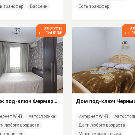
ь трансфер
Бассейн
Есть трансфер
в августе
в 
от
15000₽
от
1
Этаж под-ключ Фермерский 17
ернет Wi-Fi
Автостоянка
Интернет Wi-Fi
Автостоя
и любого возраста
Дети любого возраста
ь трансфер
Можно с животными