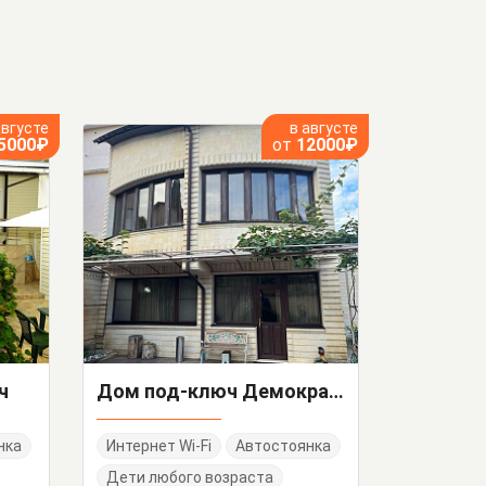
августе
в августе
5000₽
от
12000₽
ч
Дом под-ключ Демократическая 78
нка
Интернет Wi-Fi
Автостоянка
Дети любого возраста