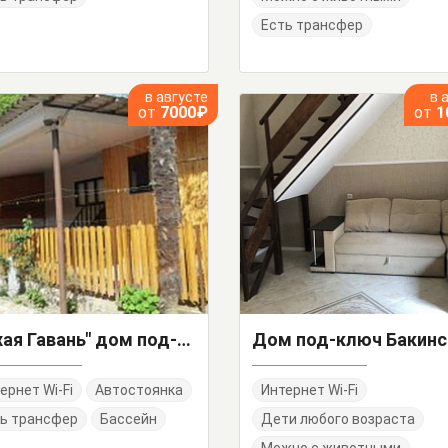
Есть трансфер
в августе
в 
от
7000₽
от
1
"Тихая Гавань" дом под-ключ
ернет Wi-Fi
Автостоянка
Интернет Wi-Fi
ь трансфер
Бассейн
Дети любого возраста