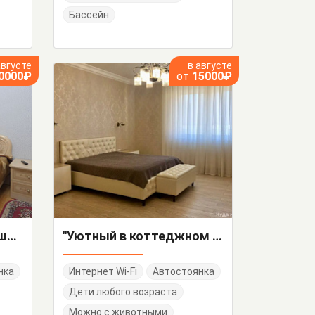
Бассейн
августе
в августе
0000₽
от
15000₽
Дом под-ключ Чернышевского 9
"Уютный в коттеджном поселке" дом под-ключ
нка
Интернет Wi-Fi
Автостоянка
Дети любого возраста
Можно с животными