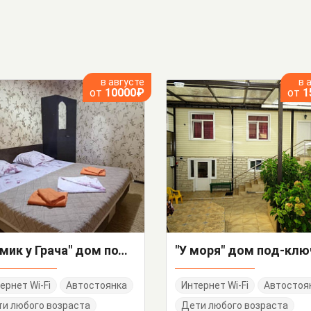
в августе
в 
от
10000₽
от
1
"Домик у Грача" дом под-ключ
"У моря" дом под-клю
ернет Wi-Fi
Автостоянка
Интернет Wi-Fi
Автостоя
и любого возраста
Дети любого возраста