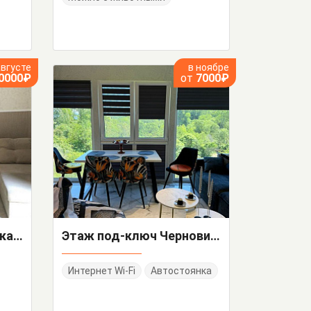
августе
в ноябре
0000₽
от
7000₽
Дом под-ключ Бакинская 7
Этаж под-ключ Черновицкая 66
Интернет Wi-Fi
Автостоянка