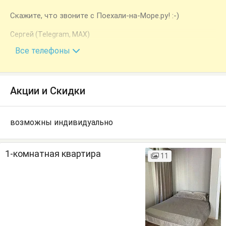
Скажите, что звоните с Поехали-на-Море.ру! :-)
Сергей (Telegram, MAX)
+7 (918) 463-27-05
Все телефоны
Акции и Скидки
возможны индивидуально
1-комнатная квартира
11