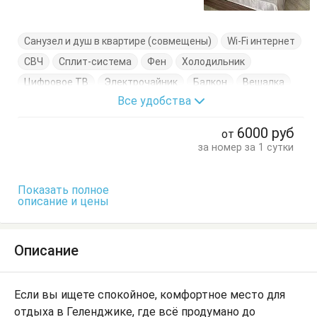
Санузел и душ в квартире (совмещены)
Wi-Fi интернет
СВЧ
Сплит-система
Фен
Холодильник
Цифровое ТВ
Электрочайник
Балкон
Вешалка
Все удобства
Диван-кровать
Журнальный столик
Кресло-кровать
Кровать двуспальная
6000
руб
от
Кухонный стол
Обеденный стол
Посуда
Стол
за номер за 1 сутки
Стулья
Тумбочки
Шкаф
Показать полное
описание и цены
Описание
Если вы ищете спокойное, комфортное место для
отдыха в Геленджике, где всё продумано до