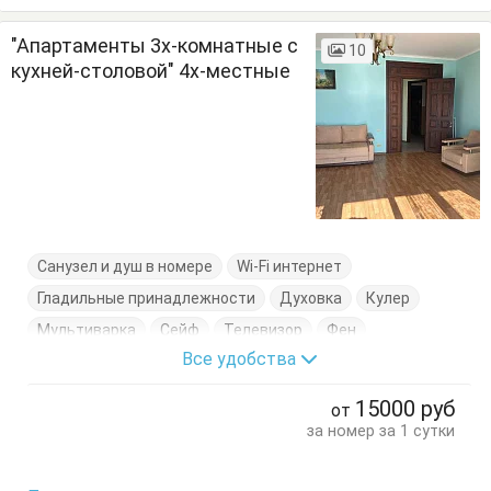
"Апартаменты 3х-комнатные с
10
кухней-столовой" 4х-местные
Санузел и душ в номере
Wi-Fi интернет
Гладильные принадлежности
Духовка
Кулер
Мультиварка
Сейф
Телевизор
Фен
Все удобства
Холодильник
Электрочайник
Балкон
Гардеробная
Диван-кровать
Журнальный столик
15000
руб
от
Комод
Кресло
Кровать двуспальная
за номер за 1 сутки
Кухонный стол
Обеденный стол
Посуда
Сушилка для одежды
Тумбочки
Шкаф