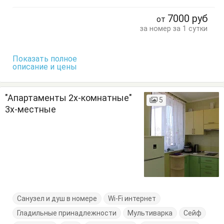
Кухонный стол
Обеденный стол
Посуда
7000
руб
от
Сушилка для одежды
Тумбочки
Шкаф
за номер за 1 сутки
Показать полное
описание и цены
"Апартаменты 2х-комнатные"
5
3х-местные
Санузел и душ в номере
Wi-Fi интернет
Гладильные принадлежности
Мультиварка
Сейф