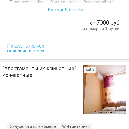
Телевизор
Фен
Холодильник
Электрочайник
Все удобства
Кровати односпальные
Кровать двуспальная
Кухонный стол
Обеденный стол
Посуда
7000
руб
от
Сушилка для одежды
Тумбочки
Шкаф
за номер за 1 сутки
Показать полное
описание и цены
"Апартаменты 2х-комнатные"
5
4х-местные
Санузел и душ в номере
Wi-Fi интернет