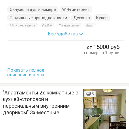
Санузел и душ в номере
Wi-Fi интернет
Гладильные принадлежности
Духовка
Кулер
Мультиварка
Сейф
Телевизор
Фен
Все удобства
Холодильник
Электрочайник
Гардеробная
Диван-кровать
Комод
Кровати двуспальные
15000
руб
от
Кухонный стол
Обеденный стол
Посуда
за номер за 1 сутки
Сушилка для одежды
Тумбочки
Шкаф
Показать полное
описание и цены
"Апартаменты 2х-комнатные с
5
кухней-столовой и
персональным внутренним
двориком" 3х-местные