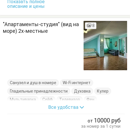
Показать полное
описание и цены
"Апартаменты-студия" (вид на
8
море) 2х-местные
Санузел и душ в номере
Wi-Fi интернет
Гладильные принадлежности
Духовка
Кулер
Мультиварка
Сейф
Телевизор
Фен
Все удобства
Холодильник
Электрочайник
Балкон
Диван-кровать
Кресло
Кровать двуспальная
10000
руб
от
Кухонный стол
Обеденный стол
Посуда
за номер за 1 сутки