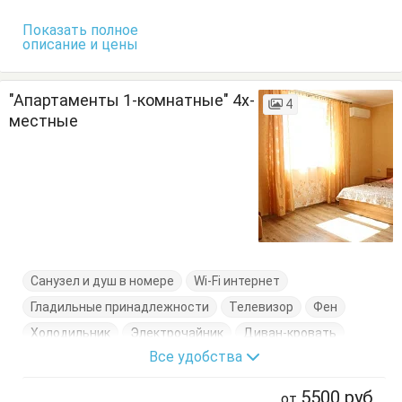
Показать полное
описание и цены
"Апартаменты 1-комнатные" 4х-
4
местные
Санузел и душ в номере
Wi-Fi интернет
Гладильные принадлежности
Телевизор
Фен
Холодильник
Электрочайник
Диван-кровать
Все удобства
Кровать двуспальная
Кухонный стол
Обеденный стол
Посуда
Сушилка для одежды
5500
руб
от