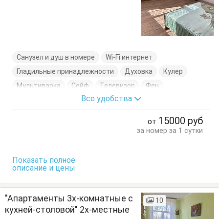
Санузел и душ в номере
Wi-Fi интернет
Гладильные принадлежности
Духовка
Кулер
Мультиварка
Сейф
Телевизор
Фен
Все удобства
Холодильник
Электрочайник
Гардеробная
Диван-кровать
Комод
Кровати двуспальные
15000
руб
от
Кухонный стол
Обеденный стол
Посуда
за номер за 1 сутки
Сушилка для одежды
Тумбочки
Шкаф
Показать полное
описание и цены
"Апартаменты 3х-комнатные с
10
кухней-столовой" 2х-местные