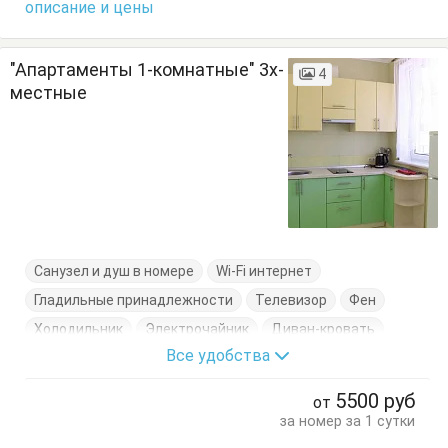
описание и цены
"Апартаменты 1-комнатные" 3х-
4
местные
Санузел и душ в номере
Wi-Fi интернет
Гладильные принадлежности
Телевизор
Фен
Холодильник
Электрочайник
Диван-кровать
Все удобства
Кровать двуспальная
Кухонный стол
Обеденный стол
Посуда
Сушилка для одежды
5500
руб
от
Тумбочки
Шкаф
за номер за 1 сутки