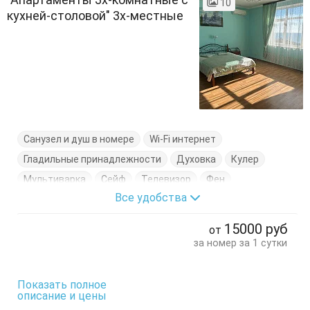
10
кухней-столовой" 3х-местные
Санузел и душ в номере
Wi-Fi интернет
Гладильные принадлежности
Духовка
Кулер
Мультиварка
Сейф
Телевизор
Фен
Все удобства
Холодильник
Электрочайник
Балкон
Гардеробная
Диван-кровать
Журнальный столик
15000
руб
от
Комод
Кресло
Кровать двуспальная
за номер за 1 сутки
Кухонный стол
Обеденный стол
Посуда
Сушилка для одежды
Тумбочки
Шкаф
Показать полное
описание и цены