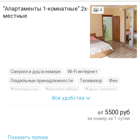
"Апартаменты 1-комнатные" 2х-
4
местные
Санузел и душ в номере
Wi-Fi интернет
Гладильные принадлежности
Телевизор
Фен
Холодильник
Электрочайник
Диван-кровать
Все удобства
Кровать двуспальная
Кухонный стол
Обеденный стол
Посуда
Сушилка для одежды
5500
руб
от
Тумбочки
Шкаф
за номер за 1 сутки
Показать полное