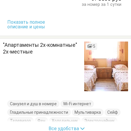
Тумбочки
Шкаф
за номер за 1 сутки
Показать полное
описание и цены
"Апартаменты 2х-комнатные"
5
2х-местные
Санузел и душ в номере
Wi-Fi интернет
Гладильные принадлежности
Мультиварка
Сейф
Телевизор
Фен
Холодильник
Электрочайник
Все удобства
Кровати односпальные
Кровать двуспальная