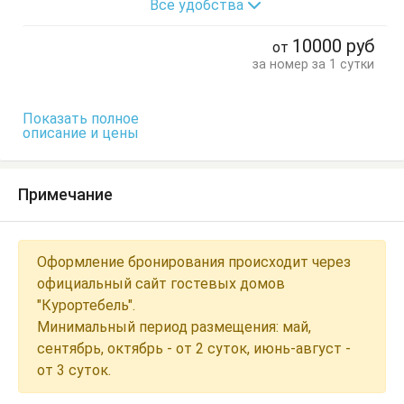
Все удобства
Холодильник
Электрочайник
Балкон
Диван-кровать
Кресло
Кровать двуспальная
10000
руб
от
Кухонный стол
Обеденный стол
Посуда
за номер за 1 сутки
Сушилка для одежды
Тумбочки
Шкаф
Показать полное
описание и цены
Примечание
Оформление бронирования происходит через
официальный сайт гостевых домов
"Курортебель".
Минимальный период размещения: май,
сентябрь, октябрь - от 2 суток, июнь-август -
от 3 суток.