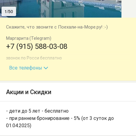
1/50
2/50
Скажите, что звоните с Поехали-на-Море.ру! :-)
Маргарита (Telegram)
+7 (915) 588-03-08
звонок по Росси бесплатно
+7 (800) 100-68-60
Все телефоны
Акции и Скидки
- дети до 5 лет - бесплатно
- при раннем бронирование - 5% (от 3 суток до
01.04.2025)