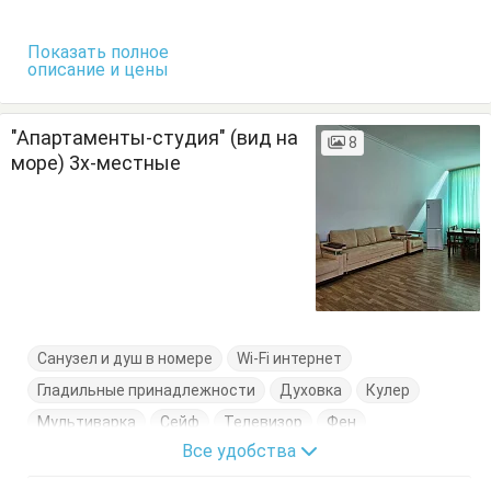
Сушилка для одежды
Тумбочки
Шкаф
Показать полное
описание и цены
"Апартаменты-студия" (вид на
8
море) 3х-местные
Санузел и душ в номере
Wi-Fi интернет
Гладильные принадлежности
Духовка
Кулер
Мультиварка
Сейф
Телевизор
Фен
Все удобства
Холодильник
Электрочайник
Балкон
Диван-кровать
Кресло
Кровать двуспальная