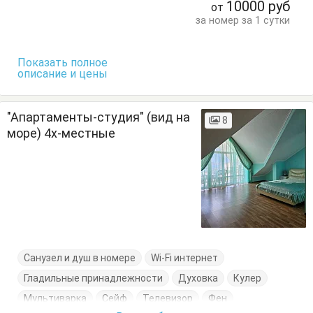
10000
руб
от
Кухонный стол
Обеденный стол
Посуда
за номер за 1 сутки
Сушилка для одежды
Тумбочки
Шкаф
Показать полное
описание и цены
"Апартаменты-студия" (вид на
8
море) 4х-местные
Санузел и душ в номере
Wi-Fi интернет
Гладильные принадлежности
Духовка
Кулер
Мультиварка
Сейф
Телевизор
Фен