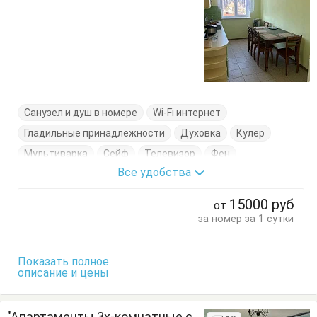
Санузел и душ в номере
Wi-Fi интернет
Гладильные принадлежности
Духовка
Кулер
Мультиварка
Сейф
Телевизор
Фен
Все удобства
Холодильник
Электрочайник
Балкон
Гардеробная
Диван-кровать
Журнальный столик
15000
руб
от
Комод
Кресло
Кровать двуспальная
за номер за 1 сутки
Кухонный стол
Обеденный стол
Посуда
Сушилка для одежды
Тумбочки
Шкаф
Показать полное
описание и цены
"Апартаменты 3х-комнатные с