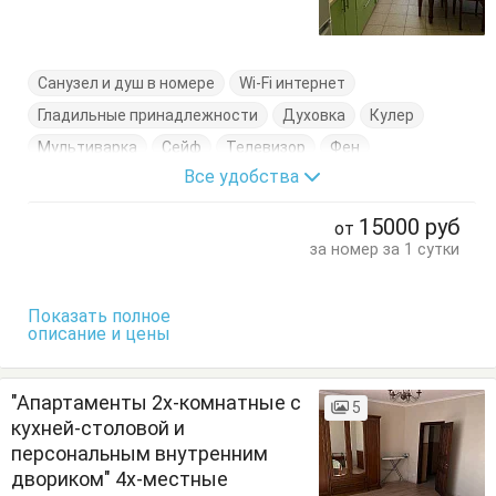
Санузел и душ в номере
Wi-Fi интернет
Гладильные принадлежности
Духовка
Кулер
Мультиварка
Сейф
Телевизор
Фен
Все удобства
Холодильник
Электрочайник
Гардеробная
Диван-кровать
Комод
Кровати двуспальные
15000
руб
от
Кухонный стол
Обеденный стол
Посуда
за номер за 1 сутки
Сушилка для одежды
Тумбочки
Шкаф
Показать полное
описание и цены
"Апартаменты 2х-комнатные с
5
кухней-столовой и
персональным внутренним
двориком" 4х-местные