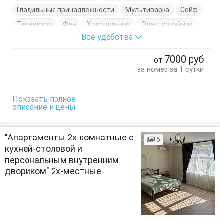
Гладильные принадлежности
Мультиварка
Сейф
Телевизор
Фен
Холодильник
Электрочайник
Все удобства
Кровати односпальные
Кровать двуспальная
Кухонный стол
Обеденный стол
Посуда
7000
руб
от
Сушилка для одежды
Тумбочки
Шкаф
за номер за 1 сутки
Показать полное
описание и цены
"Апартаменты 2х-комнатные с
5
кухней-столовой и
персональным внутренним
двориком" 2х-местные