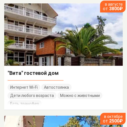
в августе
от
3800₽
"Вита" гостевой дом
Интернет Wi-Fi
Автостоянка
Дети любого возраста
Можно с животными
Есть трансфер
в октябре
от
2500₽