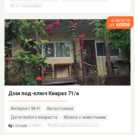
Есть трансфер
в августе
от
6000₽
Дом под-ключ Киараз 71/а
Интернет Wi-Fi
Автостоянка
Дети любого возраста
Можно с животными
Есть трансфер
Работает круглогодично
1 ОТЗЫВ