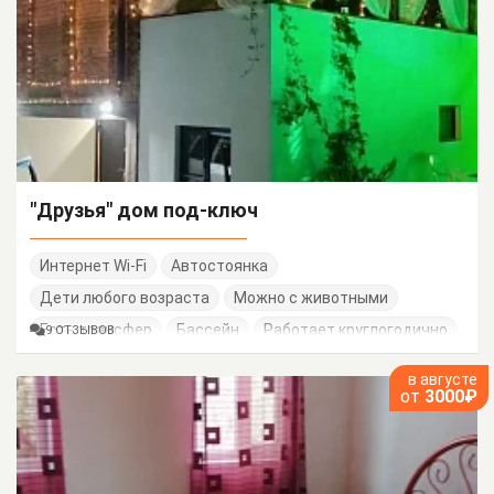
"Друзья" дом под-ключ
Интернет Wi-Fi
Автостоянка
Дети любого возраста
Можно с животными
Есть трансфер
Бассейн
Работает круглогодично
9 ОТЗЫВОВ
в августе
от
3000₽