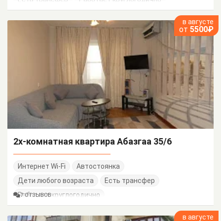
в августе
от
5500₽
2х-комнатная квартира Абазгаа 35/6
Интернет Wi-Fi
Автостоянка
Дети любого возраста
Есть трансфер
Работает круглогодично
7 ОТЗЫВОВ
в августе