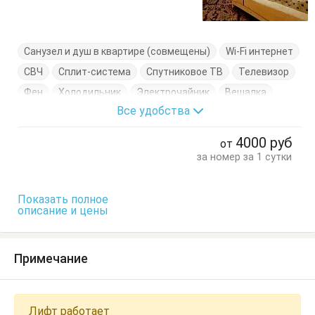
Санузел и душ в квартире (совмещены)
Wi-Fi интернет
СВЧ
Сплит-система
Спутниковое ТВ
Телевизор
Фен
Холодильник
Электрочайник
Вешалка
Все удобства
Кресло
Кровать двуспальная
Кровать односпальная
Кухонный стол
4000
руб
от
Обеденный стол
Посуда
Стол
Стулья
за номер за 1 сутки
Тумбочки
Шкаф
Показать полное
описание и цены
Примечание
Лифт работает