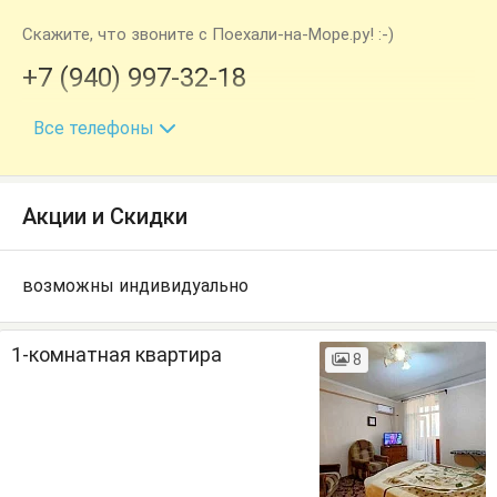
Скажите, что звоните с Поехали-на-Море.ру! :-)
+7 (940) 997-32-18
+7 (940) 060-16-22
Все телефоны
Акции и Скидки
возможны индивидуально
1-комнатная квартира
8