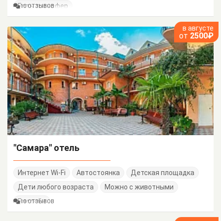
Есть трансфер
10 ОТЗЫВОВ
в августе
от
2500₽
"Самара" отель
Интернет Wi-Fi
Автостоянка
Детская площадка
Дети любого возраста
Можно с животными
Бассейн
10 ОТЗЫВОВ