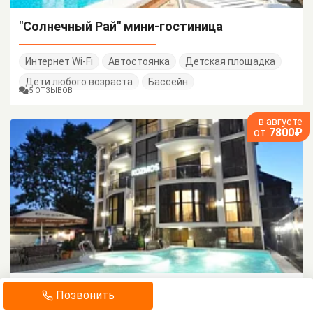
"Солнечный Рай" мини-гостиница
Интернет Wi-Fi
Автостоянка
Детская площадка
Дети любого возраста
Бассейн
5 ОТЗЫВОВ
в августе
от
7800₽
"KoZmos" отель
Позвонить