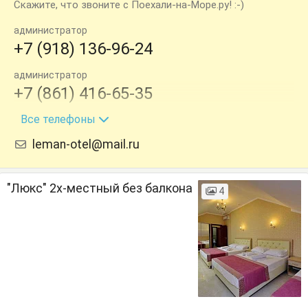
Скажите, что звоните с Поехали-на-Море.ру! :-)
администратор
+7 (918) 136-96-24
администратор
+7 (861) 416-65-35
Все телефоны
администратор
+7 (928) 040-26-85
leman-otel@mail.ru
администратор
+7 (800) 201-98-85
"Люкс" 2х-местный без балкона
4