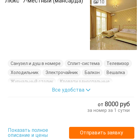
"Люкс" 7-местный (мансарда)
10
Санузел и душ в номере
Сплит-система
Телевизор
Холодильник
Электрочайник
Балкон
Вешалка
Журнальный столик
Кровати односпальные
Все удобства
Кровать двуспальная
Посуда
Стулья
Тумбочки
Шкаф
8000
руб
от
за номер за 1 сутки
Показать полное
Отправить заявку
описание и цены