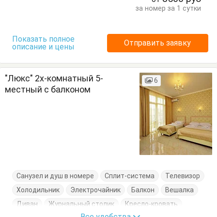
за номер за 1 сутки
Показать полное
Отправить заявку
описание и цены
"Люкс" 2х-комнатный 5-
6
местный с балконом
Санузел и душ в номере
Сплит-система
Телевизор
Холодильник
Электрочайник
Балкон
Вешалка
Диван
Журнальный столик
Кресло-кровать
Все удобства