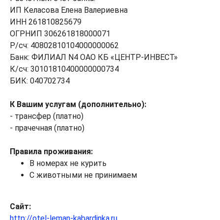
ИП Келасова Елена Валериевна
ИНН 261810825679
ОГРНИП 306261818000071
Р/сч: 40802810104000000062
Банк: ФИЛИАЛ N4 ОАО КБ «ЦЕНТР-ИНВЕСТ»
К/сч: 30101810400000000734
БИК: 040702734
К Вашим услугам (дополнительно):
- трансфер (платно)
- прачечная (платно)
Правила проживания:
В номерах не курить
С животными не принимаем
Сайт:
http://otel-leman-kabardinka.ru