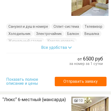
Санузел и душ в номере
Сплит-система
Телевизор
Холодильник
Электрочайник
Балкон
Вешалка
Журнальный столик
Кресло-кровать
Все удобства
Кровати односпальные
Кровать двуспальная
Посуда
Стулья
Тумбочки
Шкаф
6500
руб
от
за номер за 1 сутки
Показать полное
Отправить заявку
описание и цены
"Люкс" 6-местный (мансарда)
10