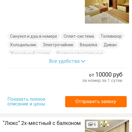
Санузел и душ в номере
Сплит-система
Телевизор
Холодильник
Электрочайник
Вешалка
Диван
Журнальный столик
Кровати односпальные
Все удобства
Кровать двуспальная
Посуда
Стулья
Тумбочки
Шкаф
10000
руб
от
за номер за 1 сутки
Показать полное
Отправить заявку
описание и цены
"Люкс" 2х-местный с балконом
6