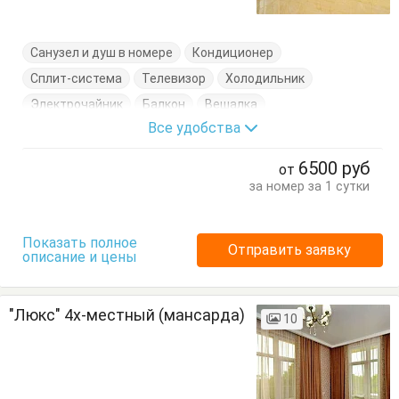
Санузел и душ в номере
Кондиционер
Сплит-система
Телевизор
Холодильник
Электрочайник
Балкон
Вешалка
Все удобства
Журнальный столик
Кровати односпальные
Кровать двуспальная
Посуда
Стулья
Тумбочки
6500
руб
от
Шкаф
за номер за 1 сутки
Показать полное
Отправить заявку
описание и цены
"Люкс" 4х-местный (мансарда)
10