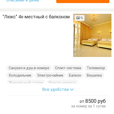
описание и цены
"Люкс" 4х-местный с балконом
6
Санузел и душ в номере
Сплит-система
Телевизор
Холодильник
Электрочайник
Балкон
Вешалка
Журнальный столик
Кресло-кровать
Все удобства
Кровати односпальные
Кровать двуспальная
Посуда
Стулья
Тумбочки
Шкаф
8500
руб
от
за номер за 1 сутки