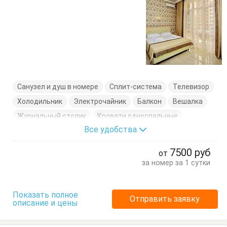
Санузел и душ в номере
Сплит-система
Телевизор
Холодильник
Электрочайник
Балкон
Вешалка
Журнальный столик
Кровати односпальные
Все удобства
Кровать двуспальная
Посуда
Стулья
Тумбочки
Шкаф
7500
руб
от
за номер за 1 сутки
Показать полное
Отправить заявку
описание и цены