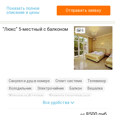
Показать полное
Отправить заявку
описание и цены
"Люкс" 5-местный с балконом
6
Санузел и душ в номере
Сплит-система
Телевизор
Холодильник
Электрочайник
Балкон
Вешалка
Журнальный столик
Кровати односпальные
Все удобства
Кровать двуспальная
Посуда
Стулья
Тумбочки
Шкаф
8500
руб
от