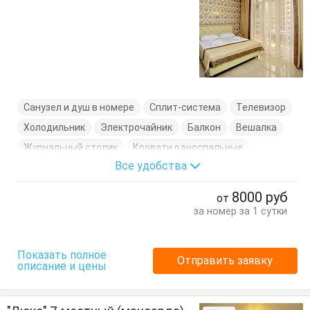
Санузел и душ в номере
Сплит-система
Телевизор
Холодильник
Электрочайник
Балкон
Вешалка
Журнальный столик
Кровати односпальные
Все удобства
Кровать двуспальная
Посуда
Стулья
Тумбочки
Шкаф
8000
руб
от
за номер за 1 сутки
Показать полное
Отправить заявку
описание и цены