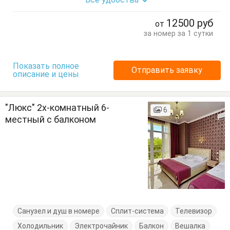
Кровати односпальные
Кровать двуспальная
Посуда
Стулья
Тумбочки
Шкаф
12500
руб
от
за номер за 1 сутки
Показать полное
Отправить заявку
описание и цены
"Люкс" 2х-комнатный 6-
6
местный с балконом
Санузел и душ в номере
Сплит-система
Телевизор
Холодильник
Электрочайник
Балкон
Вешалка