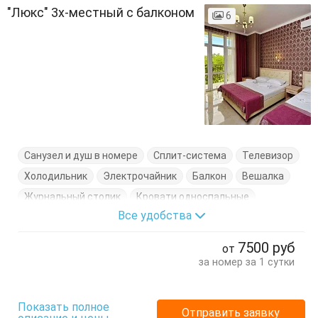
"Люкс" 3х-местный с балконом
6
Санузел и душ в номере
Сплит-система
Телевизор
Холодильник
Электрочайник
Балкон
Вешалка
Журнальный столик
Кровати односпальные
Все удобства
Кровать двуспальная
Посуда
Стулья
Тумбочки
Шкаф
7500
руб
от
за номер за 1 сутки
Показать полное
Отправить заявку