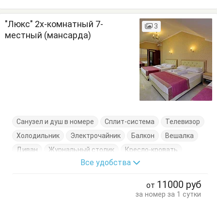
"Люкс" 2х-комнатный 7-
3
местный (мансарда)
Санузел и душ в номере
Сплит-система
Телевизор
Холодильник
Электрочайник
Балкон
Вешалка
Диван
Журнальный столик
Кресло-кровать
Все удобства
Кровати односпальные
Кровать двуспальная
Посуда
Стулья
Тумбочки
Шкаф
11000
руб
от
за номер за 1 сутки