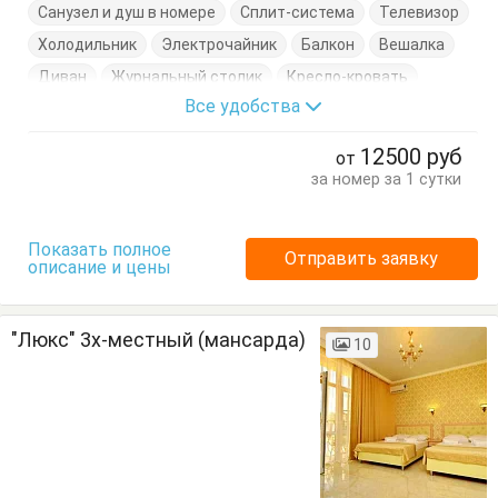
Санузел и душ в номере
Сплит-система
Телевизор
Холодильник
Электрочайник
Балкон
Вешалка
Диван
Журнальный столик
Кресло-кровать
Все удобства
Кровати односпальные
Кровать двуспальная
Посуда
Стулья
Тумбочки
Шкаф
12500
руб
от
за номер за 1 сутки
Показать полное
Отправить заявку
описание и цены
"Люкс" 3х-местный (мансарда)
10