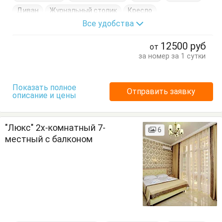
Диван
Журнальный столик
Кресло
Все удобства
Кровати односпальные
Кровать двуспальная
Посуда
Стулья
Тумбочки
Шкаф
12500
руб
от
за номер за 1 сутки
Показать полное
Отправить заявку
описание и цены
"Люкс" 2х-комнатный 7-
6
местный с балконом