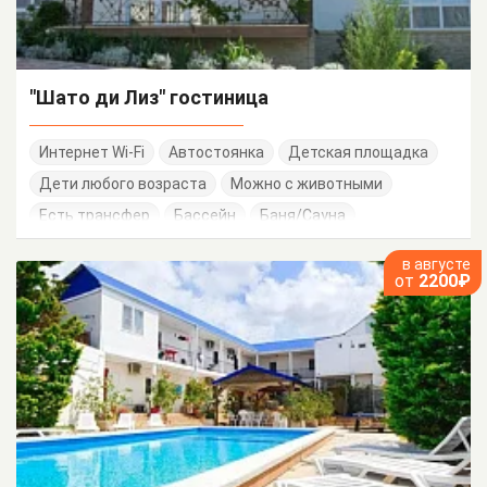
"Шато ди Лиз" гостиница
Интернет Wi-Fi
Автостоянка
Детская площадка
Дети любого возраста
Можно с животными
Есть трансфер
Бассейн
Баня/Сауна
в августе
от
2200₽