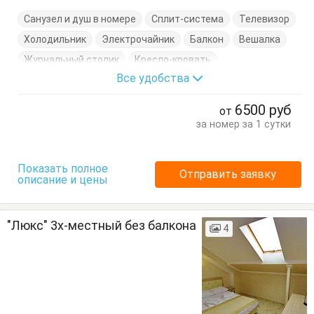
Санузел и душ в номере
Сплит-система
Телевизор
Холодильник
Электрочайник
Балкон
Вешалка
Журнальный столик
Кресло-кровать
Все удобства
Кровати односпальные
Кровать двуспальная
Посуда
Стулья
Тумбочки
Шкаф
6500
руб
от
за номер за 1 сутки
Показать полное
Отправить заявку
описание и цены
"Люкс" 3х-местный без балкона
4