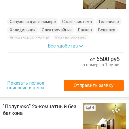
Санузел и душ в номере
Сплит-система
Телевизор
Холодильник
Электрочайник
Балкон
Вешалка
Журнальный столик
Кресло-кровать
Все удобства
Кровати односпальные
Кровать двуспальная
Посуда
Стулья
Тумбочки
Шкаф
6500
руб
от
за номер за 1 сутки
Показать полное
Отправить заявку
описание и цены
"Полулюкс" 2х-комнатный без
4
балкона