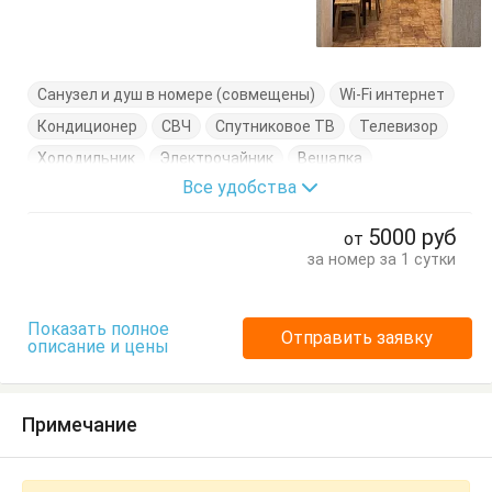
Санузел и душ в номере (совмещены)
Wi-Fi интернет
Кондиционер
СВЧ
Спутниковое ТВ
Телевизор
Холодильник
Электрочайник
Вешалка
Все удобства
Диван-кровать
Комод
Кровать двуспальная
Посуда
Стол
Стулья
Шкаф
5000
руб
от
за номер за 1 сутки
Показать полное
Отправить заявку
описание и цены
Примечание