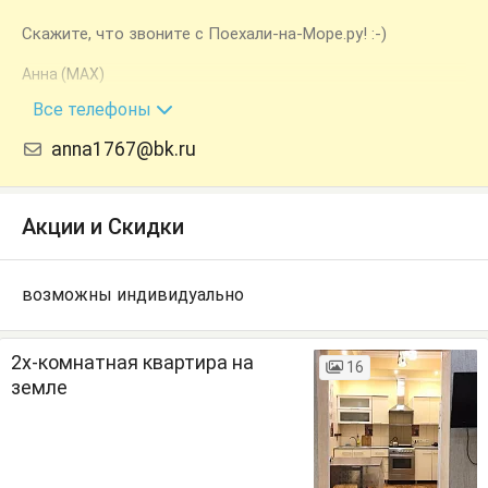
Скажите, что звоните с Поехали-на-Море.ру! :-)
Анна (MAX)
+7 (918) 306-49-75
Все телефоны
anna1767@bk.ru
Акции и Скидки
возможны индивидуально
2х-комнатная квартира на
16
земле