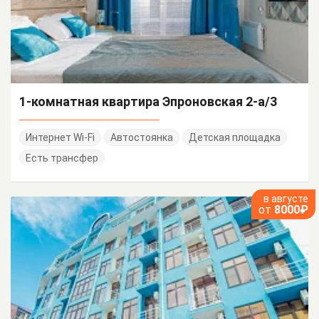
1-комнатная квартира Эпроновская 2-а/3
Интернет Wi-Fi
Автостоянка
Детская площадка
Есть трансфер
в августе
от
8000₽