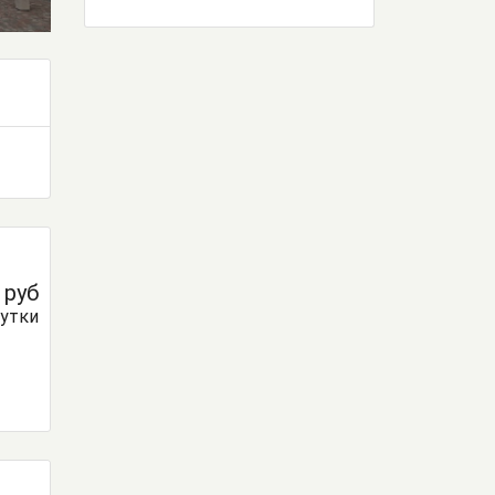
0
руб
сутки