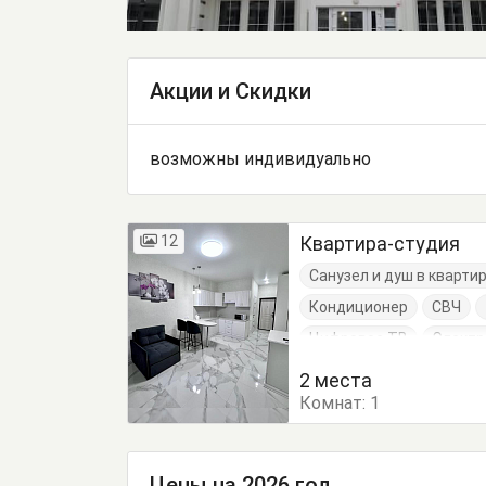
Акции и Скидки
возможны индивидуально
12
Квартира-студия
Санузел и душ в кварти
Кондиционер
СВЧ
Цифровое ТВ
Электр
Кресло-кровать
Кухо
2 места
Комнат:
Стулья
1
Шкаф
Цены на 2026 год