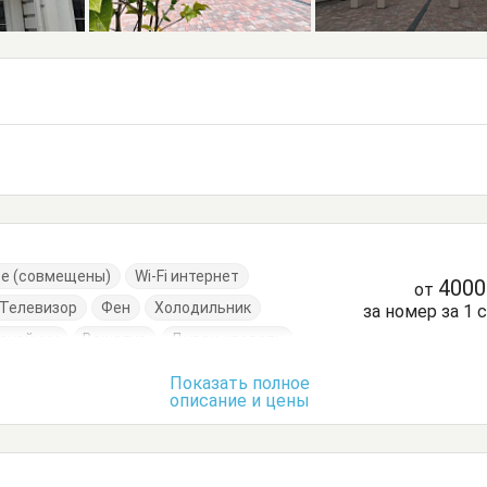
ре (совмещены)
Wi-Fi интернет
400
от
Телевизор
Фен
Холодильник
за номер за 1 
очайник
Вешалка
Диван-кровать
нный стол
Обеденный стол
Стол
Показать полное
описание и цены