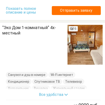
Показать полное
Отправить заявку
описание и цены
"Эко Дом 1-комнатный" 4х-
6
местный
Санузел и душ в номере
Wi-Fi интернет
Кондиционер
Спутниковое ТВ
Телевизор
Холодильник
Вешалка
Журнальный столик
Все удобства
Кровати двуспальные
Кровати односпальные
Кухонный стол
Отдельный вход
Посуда
Стол