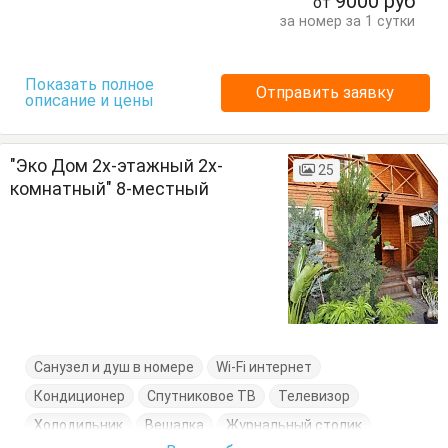
9000
руб
от
Стулья
Тумбочки
Шкаф
за номер за 1 сутки
Показать полное
Отправить заявку
описание и цены
"Эко Дом 2х-этажный 2х-
25
комнатный" 8-местный
Санузел и душ в номере
Wi-Fi интернет
Кондиционер
Спутниковое ТВ
Телевизор
Холодильник
Вешалка
Журнальный столик