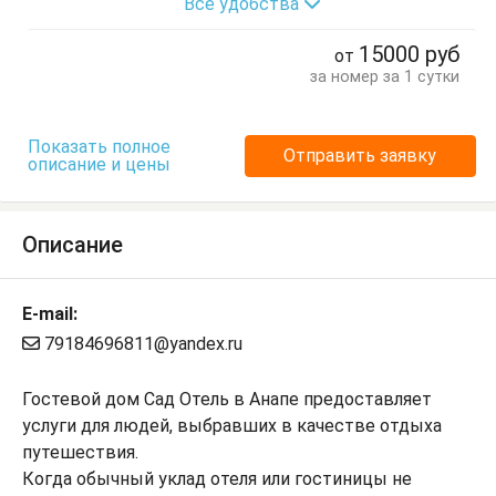
Все удобства
Кровати двуспальные
Кровати односпальные
Кухонный стол
Отдельный вход
Посуда
Стол
15000
руб
от
Стулья
Терраса
Тумбочки
Шкаф
за номер за 1 сутки
Показать полное
Отправить заявку
описание и цены
Описание
E-mail:
79184696811@yandex.ru
Гостевой дом Сад Отель в Анапе предоставляет
услуги для людей, выбравших в качестве отдыха
путешествия.
Когда обычный уклад отеля или гостиницы не