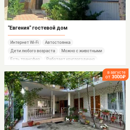
"Евгения" гостевой дом
Интернет Wi-Fi
Автостоянка
Дети любого возраста
Можно с животными
Есть трансфер
Работает круглогодично
в августе
от
3000₽