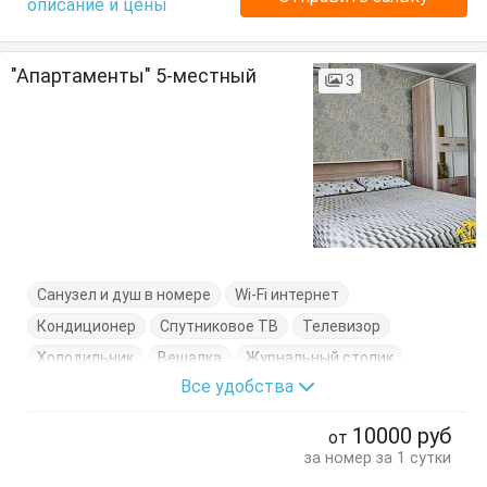
описание и цены
"Апартаменты" 5-местный
3
Санузел и душ в номере
Wi-Fi интернет
Кондиционер
Спутниковое ТВ
Телевизор
Холодильник
Вешалка
Журнальный столик
Все удобства
Кровати двуспальные
Кровати односпальные
Кухонный стол
Отдельный вход
Посуда
Стол
10000
руб
от
Стулья
Тумбочки
Шкаф
за номер за 1 сутки