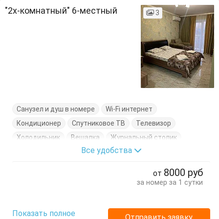
"2х-комнатный" 6-местный
3
Санузел и душ в номере
Wi-Fi интернет
Кондиционер
Спутниковое ТВ
Телевизор
Холодильник
Вешалка
Журнальный столик
Все удобства
Кровати двуспальные
Кровати односпальные
Посуда
Стол
Стулья
Тумбочки
Шкаф
8000
руб
от
за номер за 1 сутки
Показать полное
Отправить заявку