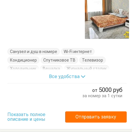
Санузел и душ в номере
Wi-Fi интернет
Кондиционер
Спутниковое ТВ
Телевизор
Холодильник
Вешалка
Журнальный столик
Все удобства
Кровати двуспальные
Кровати односпальные
Посуда
Стол
Стулья
Тумбочки
Шкаф
5000
руб
от
за номер за 1 сутки
Показать полное
Отправить заявку
описание и цены