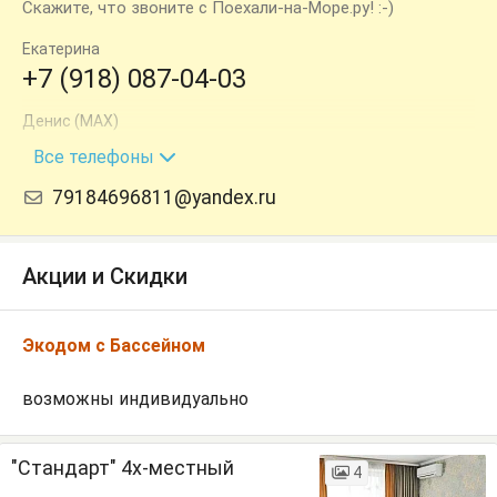
Скажите, что звоните с Поехали-на-Море.ру! :-)
Екатерина
+7 (918) 087-04-03
Денис (MAX)
+7 (918) 469-68-11
Все телефоны
79184696811@yandex.ru
Акции и Скидки
Экодом с Бассейном
возможны индивидуально
"Стандарт" 4х-местный
4