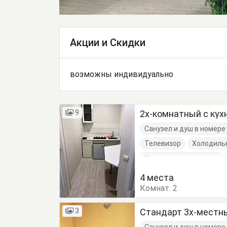
Акции и Скидки
возможны индивидуально
9
2х-комнатный с кух
Санузел и душ в номере
Телевизор
Холодиль
Кровать двуспальная
Обеденный стол
Пос
4 места
Комнат:
2
3
Стандарт 3х-местн