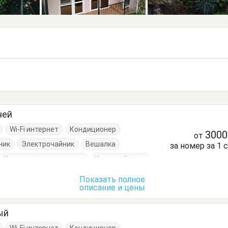
ней
Wi-Fi интернет
Кондиционер
300
от
ник
Электрочайник
Вешалка
за номер за 1 
Кровать односпальная
Кухонный стол
уда
Тумбочки
Шкаф
Показать полное
описание и цены
ый