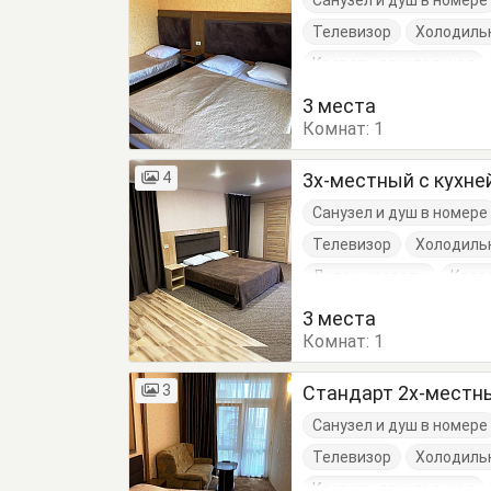
Санузел и душ в номере
Телевизор
Холодиль
Кровать двуспальная
Тумбочки
Шкаф
3 места
Комнат:
1
4
3х-местный с кухне
Санузел и душ в номере
Телевизор
Холодиль
Диван-кровать
Кров
Шкаф
3 места
Комнат:
1
3
Стандарт 2х-местн
Санузел и душ в номере
Телевизор
Холодиль
Кровать двуспальная