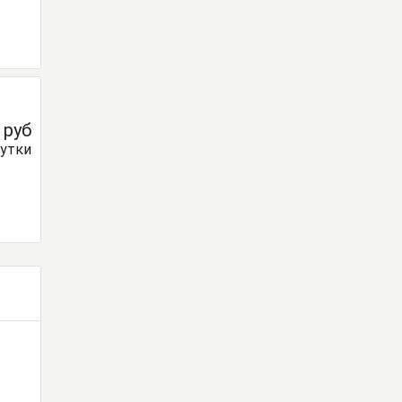
0
руб
сутки