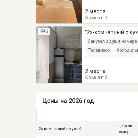
Тумбочки
Шкаф
2 места
Комнат:
1
5
"2х-комнатный с кух
Санузел и душ в номере
Телевизор
Холодиль
Кровать двуспальная
Обеденный стол
Пос
2 места
Комнат:
2
Цены на 2026 год
Цена за
2х-комнатный с кухней
номер