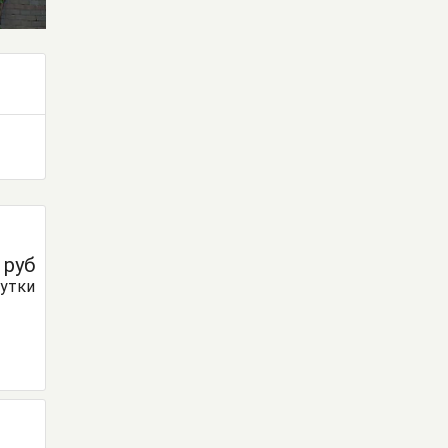
0
руб
сутки