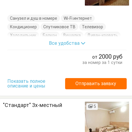
Санузел и душ в номере
Wi-Fi интернет
Кондиционер
Спутниковое ТВ
Телевизор
Холодильник
Балкон
Вешалка
Диван-кровать
Все удобства
Журнальный столик
Кровати односпальные
Кровать двуспальная
Стол
Стулья
Тумбочки
2000
руб
от
Шкаф
за номер за 1 сутки
Показать полное
Отправить заявку
описание и цены
"Стандарт" 3х-местный
5