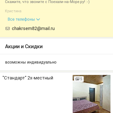
Скажите, что звоните с Поехали-на-Море.ру! :-)
Кристина
+7 (918) 300-02-92
Все телефоны
chakrsem82@mail.ru
Акции и Скидки
возможны индивидуально
"Стандарт" 2х-местный
5