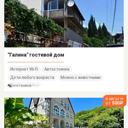
"Галина" гостевой дом
Интернет Wi-Fi
Автостоянка
Дети любого возраста
Можно с животными
Есть трансфер
10 ОТЗЫВОВ
в августе
от
500₽