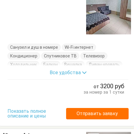
Санузел и душ в номере
Wi-Fi интернет
Кондиционер
Спутниковое ТВ
Телевизор
Холодильник
Балкон
Вешалка
Диван-кровать
Все удобства
Журнальный столик
Кровати односпальные
Кровать двуспальная
Стол
Стулья
Тумбочки
3200
руб
от
Шкаф
за номер за 1 сутки
Показать полное
Отправить заявку
описание и цены