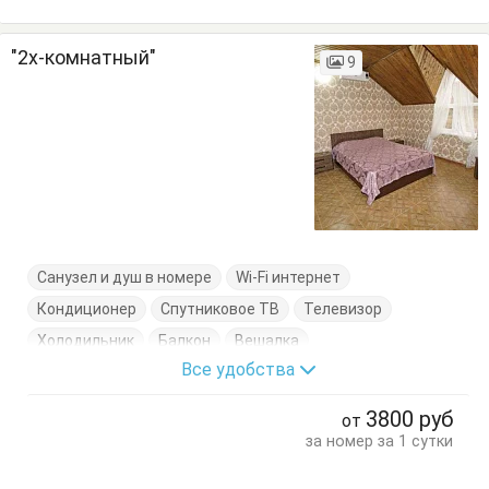
"2х-комнатный"
9
Санузел и душ в номере
Wi-Fi интернет
Кондиционер
Спутниковое ТВ
Телевизор
Холодильник
Балкон
Вешалка
Все удобства
Журнальный столик
Комод
Кровати односпальные
Кровать двуспальная
Стулья
Тумбочки
Шкаф
3800
руб
от
за номер за 1 сутки