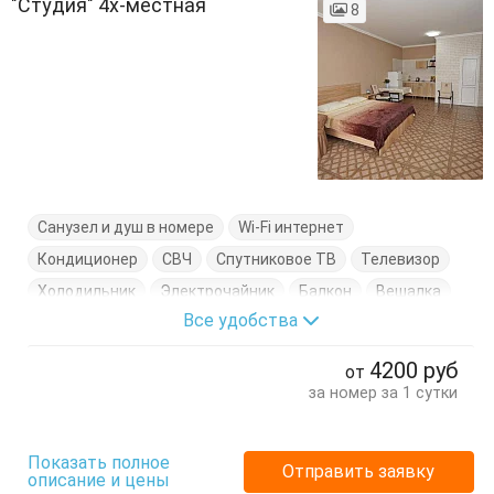
"Студия" 4х-местная
8
Санузел и душ в номере
Wi-Fi интернет
Кондиционер
СВЧ
Спутниковое ТВ
Телевизор
Холодильник
Электрочайник
Балкон
Вешалка
Все удобства
Диван-кровать
Журнальный столик
Кровати двуспальные
Кухонный стол
4200
руб
от
Обеденный стол
Посуда
Стол
Стулья
за номер за 1 сутки
Тумбочки
Шкаф
Показать полное
Отправить заявку
описание и цены