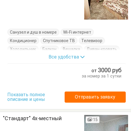
Санузел и душ в номере
Wi-Fi интернет
Кондиционер
Спутниковое ТВ
Телевизор
Холодильник
Балкон
Вешалка
Диван-кровать
Все удобства
Журнальный столик
Кровати односпальные
Кровать двуспальная
Стол
Стулья
Тумбочки
3000
руб
от
Шкаф
за номер за 1 сутки
Показать полное
Отправить заявку
описание и цены
"Стандарт" 4х-местный
15