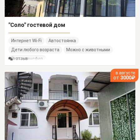
"Соло" гостевой дом
Интернет Wi-Fi
Автостоянка
Дети любого возраста
Можно с животными
Есть трансфер
1 ОТЗЫВ
в августе
от
3000₽