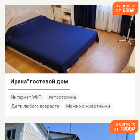
в августе
от
600₽
"Ирина" гостевой дом
Интернет Wi-Fi
Автостоянка
Дети любого возраста
Можно с животными
в августе
от
1800₽