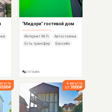
м
"Мидори" гостевой дом
нка
Интернет Wi-Fi
Автостоянка
Есть трансфер
Бассейн
2 ОТЗЫВА
августе
в августе
5500₽
от
3000₽