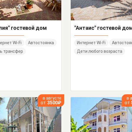
лия" гостевой дом
"Антаис" гостевой до
ернет Wi-Fi
Автостоянка
Интернет Wi-Fi
Автостоя
ь трансфер
Дети любого возраста
в августе
в 
от
3500₽
от