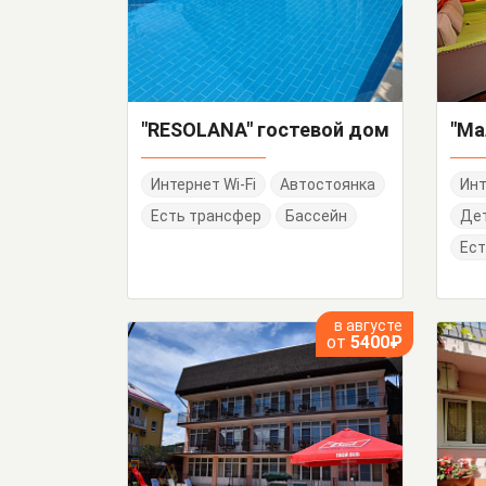
"RESOLANA" гостевой дом
"Ма
Интернет Wi-Fi
Автостоянка
Инт
Есть трансфер
Бассейн
Дет
Ест
в августе
от
5400₽