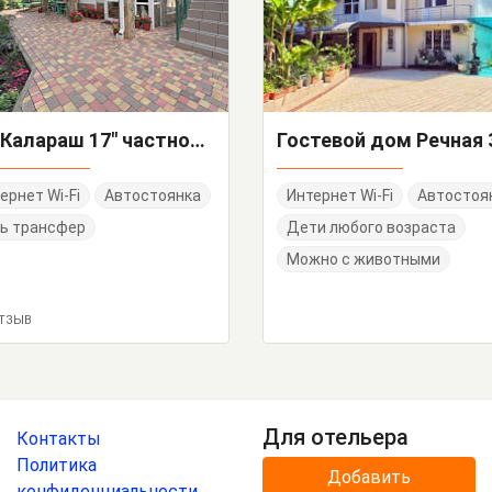
"На Калараш 17" частное домовладение
Гостевой дом Речная 
ернет Wi-Fi
Автостоянка
Интернет Wi-Fi
Автостоя
ь трансфер
Дети любого возраста
Можно с животными
ОТЗЫВ
Для отельера
Контакты
Политика
Добавить
конфиденциальности