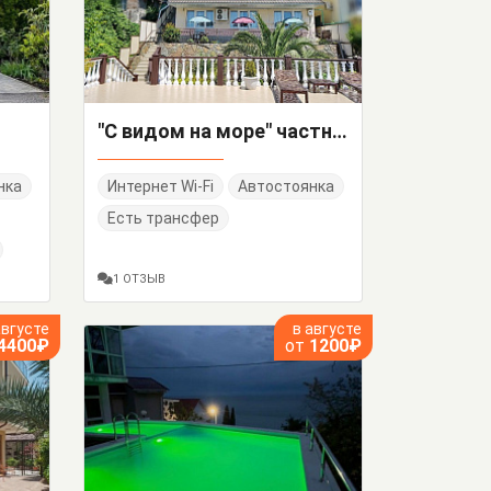
"С видом на море" частное домовладение
нка
Интернет Wi-Fi
Автостоянка
Есть трансфер
1 ОТЗЫВ
августе
в августе
4400₽
от
1200₽