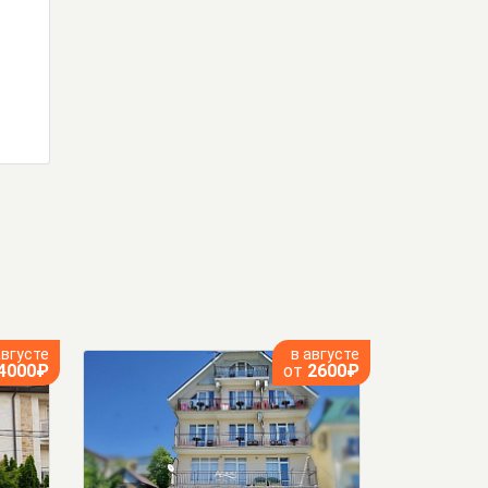
августе
в августе
4000₽
от
2600₽