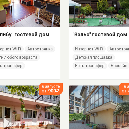
либу" гостевой дом
"Вальс" гостевой дом
ернет Wi-Fi
Автостоянка
Интернет Wi-Fi
Автостоя
и любого возраста
Детская площадка
ь трансфер
Есть трансфер
Бассейн
в августе
в 
от
900₽
от