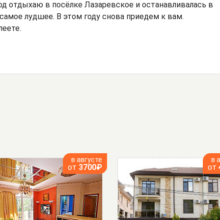
од отдыхаю в посёлке Лазаревское и останавливалась в
самое лудшее. В этом году снова приедем к вам.
леете.
в августе
в 
от
3700₽
от